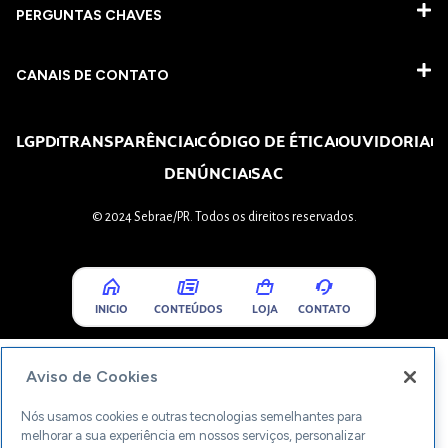
PERGUNTAS CHAVES​
CANAIS DE CONTATO
LGPD
TRANSPARÊNCIA
CÓDIGO DE ÉTICA
OUVIDORIA
DENÚNCIA
SAC
© 2024 Sebrae/PR. Todos os direitos reservados.
INICIO
CONTEÚDOS
LOJA
CONTATO
Aviso de Cookies
Nós usamos cookies e outras tecnologias semelhantes para
melhorar a sua experiência em nossos serviços, personalizar