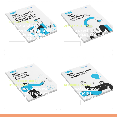
GESTÃO FINANCEIRA
Faça a análise
GESTÃO FINANCEIRA
financeira e atinja o
Faça a precificação do
ponto de equilíbrio |
seu serviço | Prompts
Prompts ChatGPT
ChatGPT
ACESSAR
ACESSAR
NEGÓCIOS
,
PROCESSOS
EMPRESARIAIS
NEGÓCIOS
,
VENDAS
Faça uma proposta
Faça ações para
comercial | Prompts
vender mais |
ChatGPT
Prompts ChatGPT
ACESSAR
ACESSAR