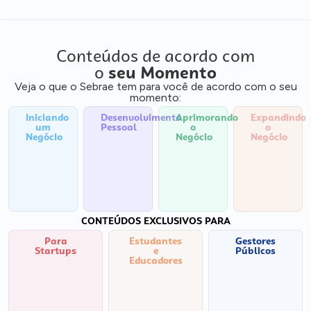
Conteúdos de acordo com
o
seu Momento
Veja o que o Sebrae tem para você de acordo com o seu
momento:
Iniciando
Desenvolvimento
Aprimorando
Expandindo
um
Pessoal
o
o
Negócio
Negócio
Negócio
CONTEÚDOS EXCLUSIVOS PARA
Para
Estudantes
Gestores
Startups
e
Públicos
Educadores