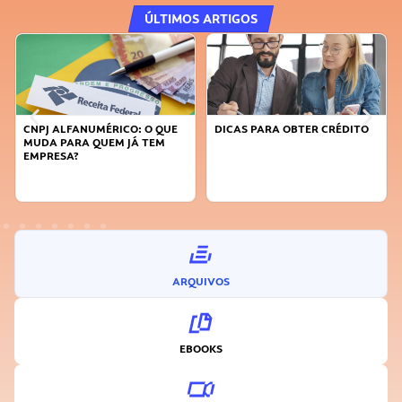
ÚLTIMOS ARTIGOS
O: O QUE
DICAS PARA OBTER CRÉDITO
FAÇA A DIFERENÇA: SE
JÁ TEM
SUSTENTÁVEL, SEJA
INOVADOR
ARQUIVOS
EBOOKS