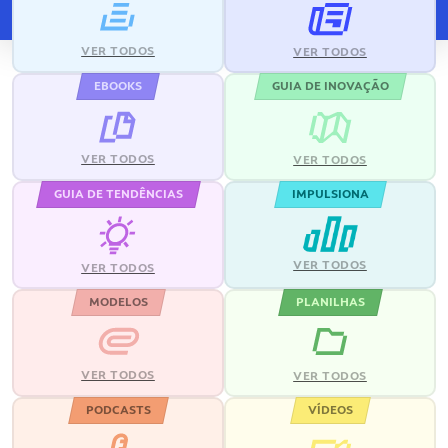
VER TODOS
VER TODOS
EBOOKS
GUIA DE INOVAÇÃO
VER TODOS
VER TODOS
GUIA DE TENDÊNCIAS
IMPULSIONA
VER TODOS
VER TODOS
MODELOS
PLANILHAS
VER TODOS
VER TODOS
PODCASTS
VÍDEOS