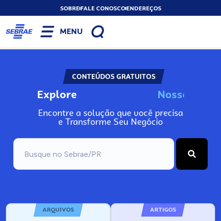
SOBRE
FALE CONOSCO
ENDEREÇOS
MENU
CONTEÚDOS GRATUITOS
Explore
N
o
s
s
o
s
A
Encontre a solução que você precisa
e Transforme Seu Negócio
ARQUIVOS
ARTIGOS