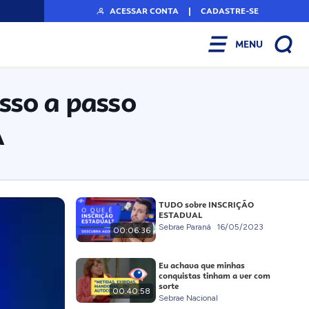
ACESSAR CONTA
|
CADASTRE-SE
MENU
sso a passo
A
TUDO sobre INSCRIÇÃO
ESTADUAL
Sebrae Paraná
16/05/2023
00:06:36
Eu achava que minhas
conquistas tinham a ver com
sorte
00:40:58
Sebrae Nacional