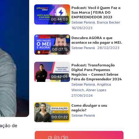
Podcast: Você é Quem Faz a
Sua Marca | FEIRA DO
EMPREENDEDOR 2023
00:44:03
Sebrae Paraná, Bianca Becker
16/09/2023
Descubra AGORA o que
acontece se não pagar o MEI.
Sebrae Paraná
28/02/2023
00:07:15
Podcast: Transformação
Digital Para Pequenos
Negócios – Connect Sebrae
00:42:05
Feira do Empreendedor 2024
Sebrae Paraná, Angélica
Weirich, Abner Lopes
27/09/2024
Como divulgar o seu
negócio?
Sebrae Paraná
00:01:22
sação de