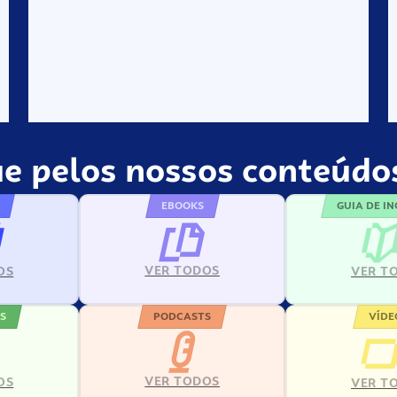
e pelos nossos conteúdos
EBOOKS
GUIA DE I
VER TODOS
VER T
OS
S
PODCASTS
VÍDE
VER TODOS
OS
VER T