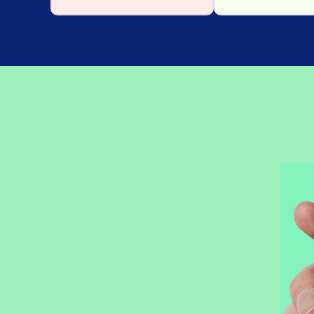
Precisou, clicou,
empreendeu!
Tenha todas as soluções para o seu negócio na
palma da sua mão. Baixe agora o nosso aplicativo e
fique antenado em todas as novidades para o seu
negócio.
Saiba mais