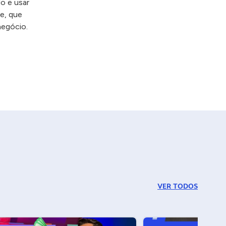
o e usar
ae, que
negócio.
VER TODOS