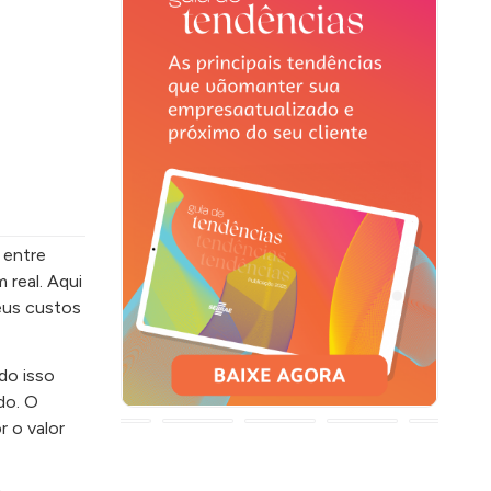
 entre
 real. Aqui
eus custos
do isso
do. O
r o valor