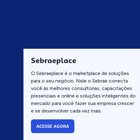
Sebraeplace
O Sebraeplace é o marketplace de soluções
para o seu negócio. Nele o Sebrae conecta
você às melhores consultorias, capacitações
presenciais e online e soluções inteligentes do
mercado para você fazer sua empresa crescer
e se desenvolver cada vez mais.
ACESSE AGORA