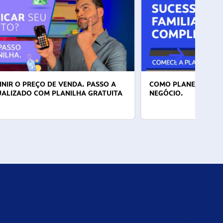
NIR O PREÇO DE VENDA. PASSO A
COMO PLANEJAR A S
UALIZADO COM PLANILHA GRATUITA
NEGÓCIO.