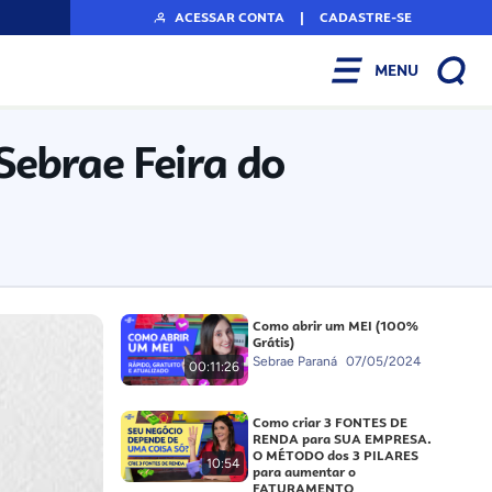
ACESSAR CONTA
|
CADASTRE-SE
MENU
Sebrae Feira do
Como abrir um MEI (100%
Grátis)
Sebrae Paraná
07/05/2024
00:11:26
Como criar 3 FONTES DE
RENDA para SUA EMPRESA.
O MÉTODO dos 3 PILARES
10:54
para aumentar o
FATURAMENTO