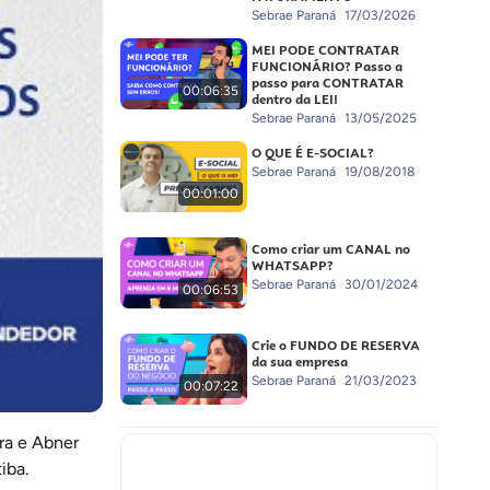
Sebrae Paraná
17/03/2026
MEI PODE CONTRATAR
FUNCIONÁRIO? Passo a
passo para CONTRATAR
00:06:35
dentro da LEI!
Sebrae Paraná
13/05/2025
O QUE É E-SOCIAL?
Sebrae Paraná
19/08/2018
00:01:00
Como criar um CANAL no
WHATSAPP?
Sebrae Paraná
30/01/2024
00:06:53
Crie o FUNDO DE RESERVA
da sua empresa
Sebrae Paraná
21/03/2023
00:07:22
ra e Abner
iba.