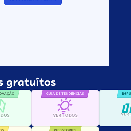
 gratuítos
NOVAÇÃO
GUIA DE TENDÊNCIAS
IMPU
VER
ODOS
VER TODOS
OS
WEBSTORIES