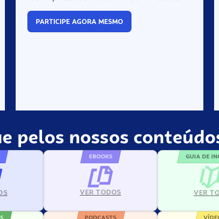
PARTICIPE AGORA MESMO
e pelos nossos conteúdos
EBOOKS
GUIA DE I
VER TODOS
VER T
OS
S
PODCASTS
VÍDE