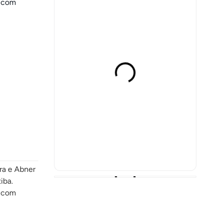
, com
ra e Abner
iba.
, com