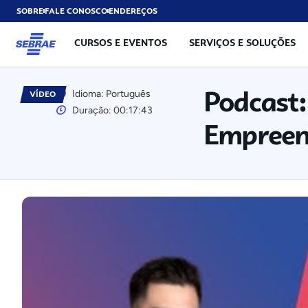
SOBRE
FALE CONOSCO
ENDEREÇOS
CURSOS E EVENTOS
SERVIÇOS E SOLUÇÕES
Podcast:
Idioma: Português
VÍDEO
Duração: 00:17:43
Empreen