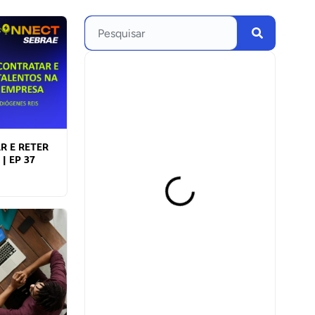
R E RETER
| EP 37