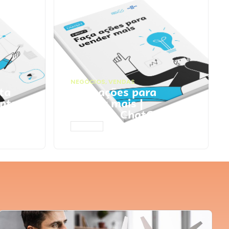
NEGÓCIOS
,
VENDAS
ta
Faça ações para
pts
vender mais |
Prompts ChatGPT
ACESSAR