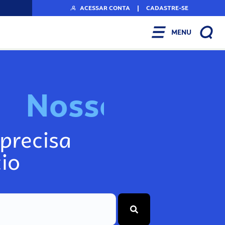
ACESSAR CONTA
|
CADASTRE-SE
MENU
N
o
s
s
o
s
I
n
f
o
precisa
io