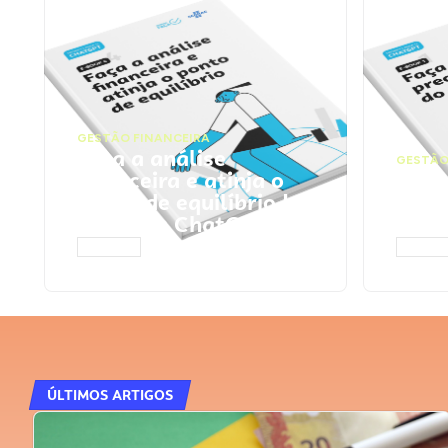
GESTÃO FINANCEIRA
Faça a análise
GESTÃO
financeira e atinja o
Faça
ponto de equilíbrio |
seu 
Prompts ChatGPT
Cha
ACESSAR
ACESS
ÚLTIMOS ARTIGOS