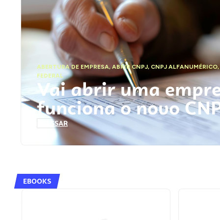
ABERTURA DE EMPRESA
,
ABRIR CNPJ
,
CNPJ ALFANUMÉRICO
FEDERAL
Vai abrir uma empr
funciona o novo CN
ACESSAR
EBOOKS