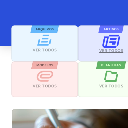
ARQUIVOS
ARTIGOS
VER TODOS
VER TODOS
MODELOS
PLANILHAS
VER TODOS
VER TODOS