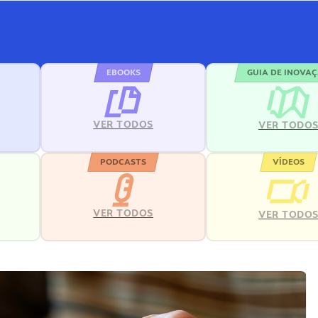
EBOOKS
GUIA DE INOVA
VER TODOS
VER TODO
PODCASTS
VÍDEOS
VER TODOS
VER TODO