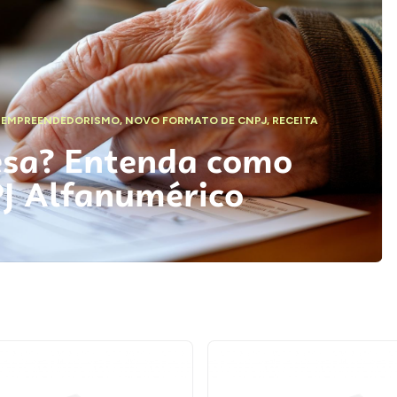
,
EMPREENDEDORISMO
,
NOVO FORMATO DE CNPJ
,
RECEITA
esa? Entenda como
PJ Alfanumérico