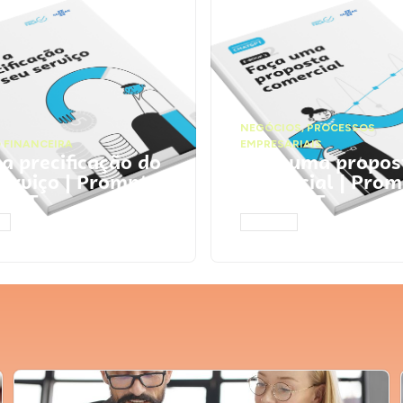
NEGÓCIOS
,
PROCESSOS
 FINANCEIRA
EMPRESARIAIS
 a precificação do
Faça uma propos
serviço | Prompts
comercial | Prom
tGPT
ChatGPT
AR
ACESSAR