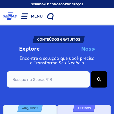
SOBRE
FALE CONOSCO
ENDEREÇOS
MENU
CONTEÚDOS GRATUITOS
Explore
N
o
s
s
o
s
A
Encontre a solução que você precisa
e Transforme Seu Negócio
ARQUIVOS
ARTIGOS