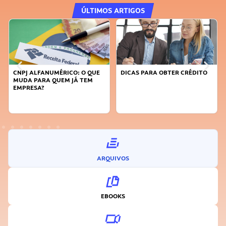
ÚLTIMOS ARTIGOS
UE
DICAS PARA OBTER CRÉDITO
FAÇA A DIFERENÇA: SEJA
SUSTENTÁVEL, SEJA
INOVADOR
ARQUIVOS
EBOOKS