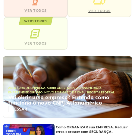
VER TODOS
VER TODOS
WEBSTORIES
VER TODOS
ABERTURA DE EMPRESA
,
ABRIR CNPJ
,
CNPJ ALFANUMÉRICO
,
EMPREENDEDORISMO
,
NOVO FORMATO DE CNPJ
,
RECEITA FEDERAL
Vai abrir uma empresa? Entenda como
funciona o novo CNPJ Alfanumérico
ACESSAR
Como ORGANIZAR sua EMPRESA. Reduzir
erros e crescer com SEGURANÇA.