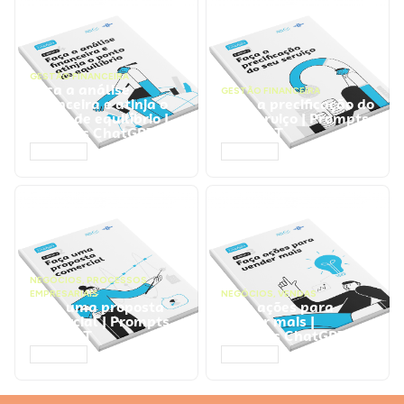
GESTÃO FINANCEIRA
Faça a análise
GESTÃO FINANCEIRA
financeira e atinja o
Faça a precificação do
ponto de equilíbrio |
seu serviço | Prompts
Prompts ChatGPT
ChatGPT
ACESSAR
ACESSAR
NEGÓCIOS
,
PROCESSOS
EMPRESARIAIS
NEGÓCIOS
,
VENDAS
Faça uma proposta
Faça ações para
comercial | Prompts
vender mais |
ChatGPT
Prompts ChatGPT
ACESSAR
ACESSAR