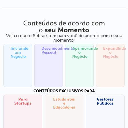
Conteúdos de acordo com
o
seu Momento
Veja o que o Sebrae tem para você de acordo com o seu
momento:
Iniciando
Desenvolvimento
Aprimorando
Expandindo
um
Pessoal
o
o
Negócio
Negócio
Negócio
CONTEÚDOS EXCLUSIVOS PARA
Para
Estudantes
Gestores
Startups
e
Públicos
Educadores