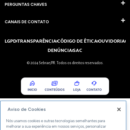
PERGUNTAS CHAVES​
CANAIS DE CONTATO
LGPD
TRANSPARÊNCIA
CÓDIGO DE ÉTICA
OUVIDORIA
DENÚNCIA
SAC
© 2024 Sebrae/PR. Todos os direitos reservados.
INICIO
CONTEÚDOS
LOJA
CONTATO
Aviso de Cookies
Nós usamos cookies e outras tecnologias semelhantes para
melhorar a sua experiência em nossos serviços, personalizar