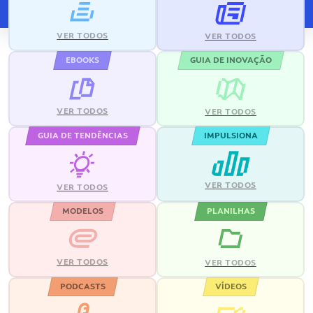
VER TODOS
VER TODOS
EBOOKS
GUIA DE INOVAÇÃO
VER TODOS
VER TODOS
GUIA DE TENDÊNCIAS
IMPULSIONA
VER TODOS
VER TODOS
MODELOS
PLANILHAS
VER TODOS
VER TODOS
PODCASTS
VÍDEOS