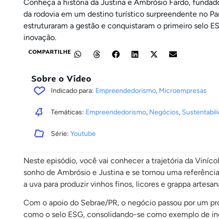
Conheça a história da Justina e Ambrósio Fardo, fundad
da rodovia em um destino turístico surpreendente no Pa
estruturaram a gestão e conquistaram o primeiro selo ESG
inovação.
COMPARTILHE
Sobre o Vídeo
Indicado para:
Empreendedorismo
,
Microempresas
Temáticas:
Empreendedorismo
,
Negócios
,
Sustentabil
Série:
Youtube
Neste episódio, você vai conhecer a trajetória da Viní
sonho de Ambrósio e Justina e se tornou uma referência
a uva para produzir vinhos finos, licores e grappa arte
Com o apoio do Sebrae/PR, o negócio passou por um proc
como o selo ESG, consolidando-se como exemplo de ino