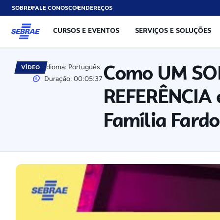
SOBRE
FALE CONOSCO
ENDEREÇOS
CURSOS E EVENTOS
SERVIÇOS E SOLUÇÕES
Como UM SON
Idioma: Português
VÍDEO
Duração: 00:05:37
REFERÊNCIA 
Família Fardo