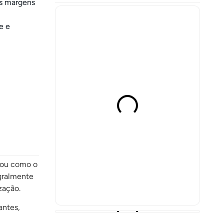
às margens
e e
eçou como o
egralmente
zação.
antes,