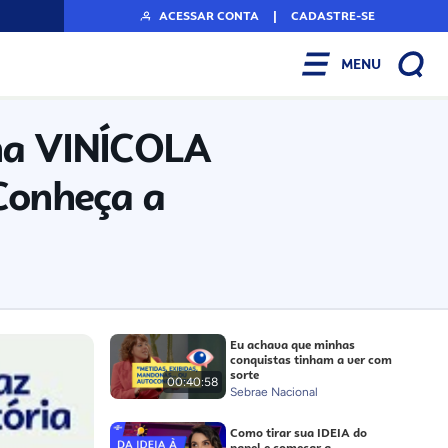
ACESSAR CONTA
|
CADASTRE-SE
MENU
ma VINÍCOLA
onheça a
Eu achava que minhas
conquistas tinham a ver com
sorte
00:40:58
Sebrae Nacional
Como tirar sua IDEIA do