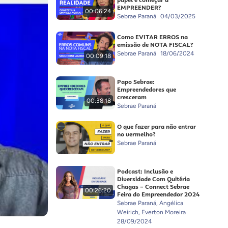
papel e começar a
EMPREENDER?
00:06:24
Sebrae Paraná
04/03/2025
Como EVITAR ERROS na
emissão de NOTA FISCAL?
Sebrae Paraná
18/06/2024
00:09:18
Papo Sebrae:
Empreendedores que
cresceram
00:38:18
Sebrae Paraná
O que fazer para não entrar
no vermelho?
Sebrae Paraná
Podcast: Inclusão e
Diversidade Com Quitéria
Chagas – Connect Sebrae
00:26:20
Feira do Empreendedor 2024
Sebrae Paraná, Angélica
Weirich, Everton Moreira
28/09/2024