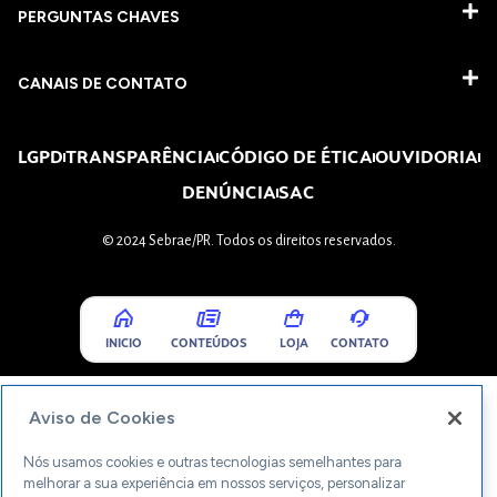
PERGUNTAS CHAVES​
CANAIS DE CONTATO
LGPD
TRANSPARÊNCIA
CÓDIGO DE ÉTICA
OUVIDORIA
DENÚNCIA
SAC
© 2024 Sebrae/PR. Todos os direitos reservados.
INICIO
CONTEÚDOS
LOJA
CONTATO
Aviso de Cookies
Nós usamos cookies e outras tecnologias semelhantes para
melhorar a sua experiência em nossos serviços, personalizar