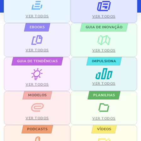
VER TODOS
VER TODOS
EBOOKS
GUIA DE INOVAÇÃO
VER TODOS
VER TODOS
GUIA DE TENDÊNCIAS
IMPULSIONA
VER TODOS
VER TODOS
MODELOS
PLANILHAS
VER TODOS
VER TODOS
PODCASTS
VÍDEOS