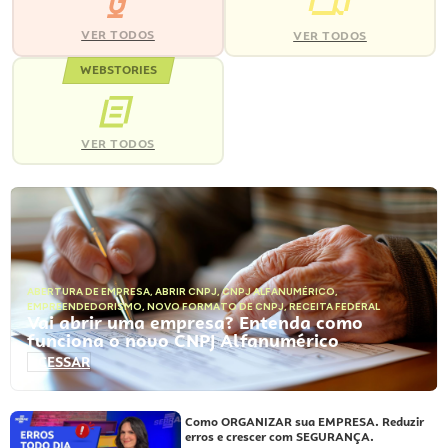
VER TODOS
VER TODOS
WEBSTORIES
VER TODOS
ABERTURA DE EMPRESA
,
ABRIR CNPJ
,
CNPJ ALFANUMÉRICO
,
EMPREENDEDORISMO
,
NOVO FORMATO DE CNPJ
,
RECEITA FEDERAL
Vai abrir uma empresa? Entenda como
funciona o novo CNPJ Alfanumérico
ACESSAR
Como ORGANIZAR sua EMPRESA. Reduzir
erros e crescer com SEGURANÇA.