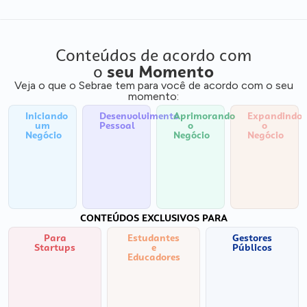
Conteúdos de acordo com
o
seu Momento
Veja o que o Sebrae tem para você de acordo com o seu
momento:
Iniciando
Desenvolvimento
Aprimorando
Expandindo
um
Pessoal
o
o
Negócio
Negócio
Negócio
CONTEÚDOS EXCLUSIVOS PARA
Para
Estudantes
Gestores
Startups
e
Públicos
Educadores