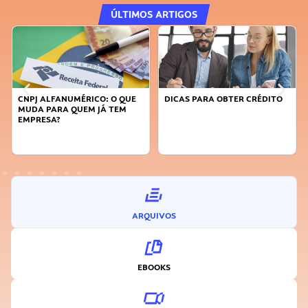
ÚLTIMOS ARTIGOS
: O QUE
DICAS PARA OBTER CRÉDITO
FAÇA A DIFERENÇA: SEJA
 TEM
SUSTENTÁVEL, SEJA
INOVADOR
ARQUIVOS
EBOOKS