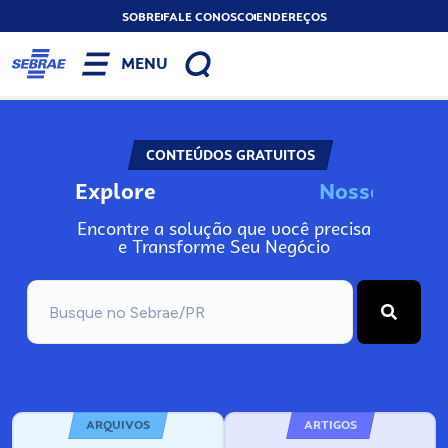
SOBRE
FALE CONOSCO
ENDEREÇOS
MENU
CONTEÚDOS GRATUITOS
Explore
N
o
s
s
o
s
A
Encontre a solução que você precisa
e Transforme Seu Negócio
ARQUIVOS
ARTIGOS