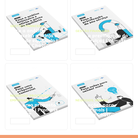
GESTÃO FINANCEIRA
Faça a análise
GESTÃO FINANCEIRA
financeira e atinja o
Faça a precificação do
ponto de equilíbrio |
seu serviço | Prompts
Prompts ChatGPT
ChatGPT
ACESSAR
ACESSAR
NEGÓCIOS
,
PROCESSOS
EMPRESARIAIS
NEGÓCIOS
,
VENDAS
Faça uma proposta
Faça ações para
comercial | Prompts
vender mais |
ChatGPT
Prompts ChatGPT
ACESSAR
ACESSAR