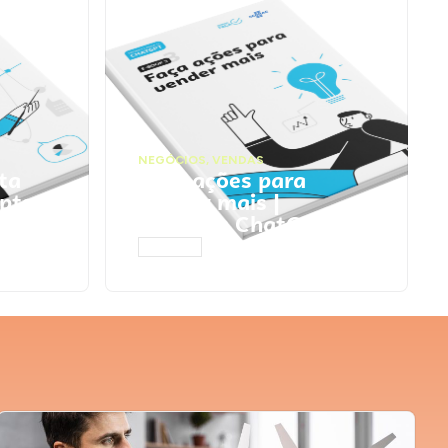
NEGÓCIOS
,
VENDAS
ta
Faça ações para
pts
vender mais |
Prompts ChatGPT
ACESSAR