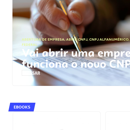
ABERTURA DE EMPRESA
,
ABRIR CNPJ
,
CNPJ ALFANUMÉRICO
FEDERAL
Vai abrir uma empr
funciona o novo CN
ACESSAR
EBOOKS