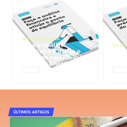
GESTÃO FINANCEIRA
Faça a análise
GESTÃO
financeira e atinja o
Faça
ponto de equilíbrio |
seu 
Prompts ChatGPT
Cha
ACESSAR
ACESS
ÚLTIMOS ARTIGOS