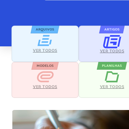
ARQUIVOS
ARTIGOS
VER TODOS
VER TODOS
MODELOS
PLANILHAS
VER TODOS
VER TODOS