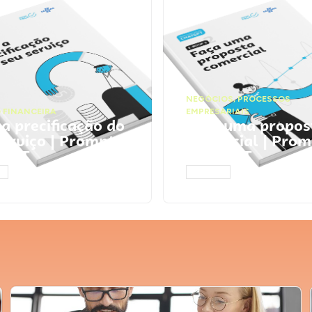
NEGÓCIOS
,
PROCESSOS
 FINANCEIRA
EMPRESARIAIS
 a precificação do
Faça uma propos
serviço | Prompts
comercial | Prom
tGPT
ChatGPT
AR
ACESSAR