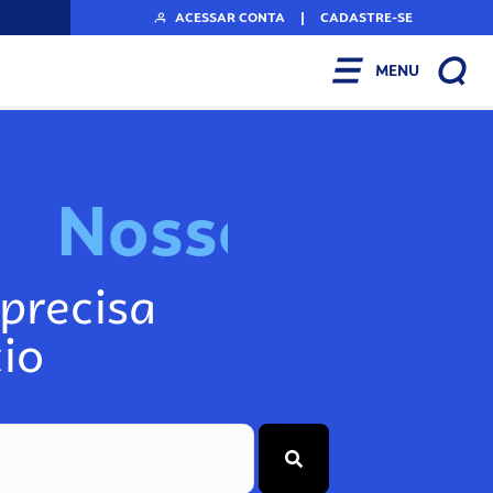
ACESSAR CONTA
|
CADASTRE-SE
MENU
N
o
s
s
o
s
I
n
f
o
g
precisa
io