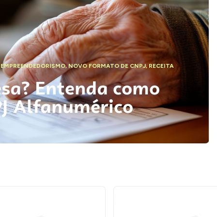
,
EMPREENDEDORISMO
,
NOVO FORMATO DE CNPJ
,
RECEITA
esa? Entenda como
PJ Alfanumérico