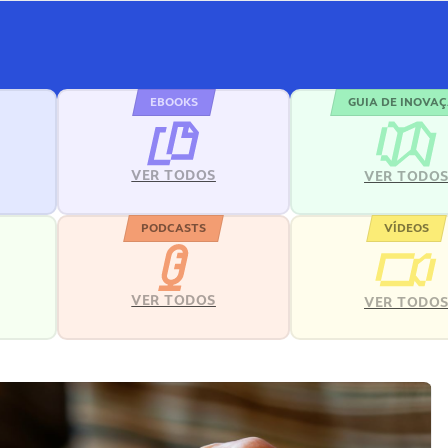
EBOOKS
GUIA DE INOVA
VER TODOS
VER TODO
PODCASTS
VÍDEOS
VER TODOS
VER TODO