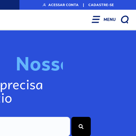
ACESSAR CONTA
|
CADASTRE-SE
MENU
s
o
s
I
n
f
s
N
o
o
s
precisa
io