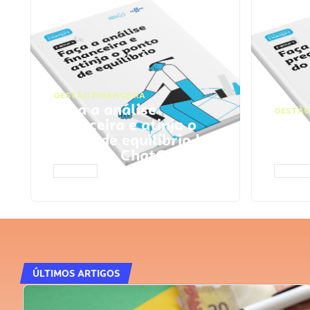
GESTÃO FINANCEIRA
Faça a análise
GESTÃO
financeira e atinja o
Faça
ponto de equilíbrio |
seu 
Prompts ChatGPT
Cha
ACESSAR
ACESS
ÚLTIMOS ARTIGOS