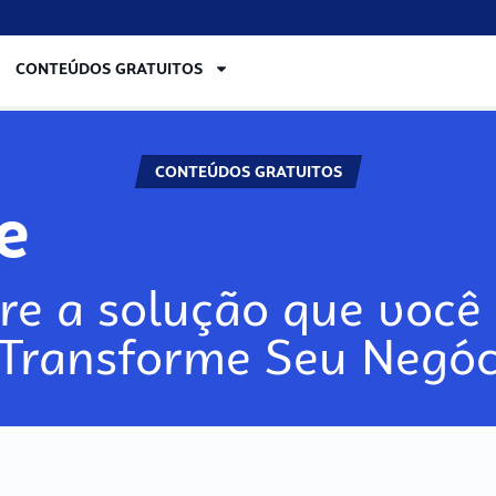
CONTEÚDOS GRATUITOS
CONTEÚDOS GRATUITOS
lore
re a solução que você 
 Transforme Seu Negóc