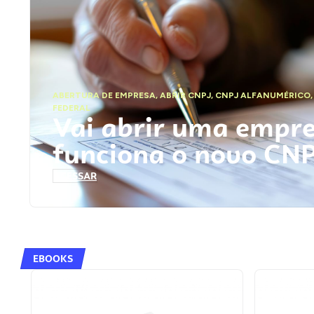
ABERTURA DE EMPRESA
,
ABRIR CNPJ
,
CNPJ ALFANUMÉRICO
FEDERAL
Vai abrir uma empr
funciona o novo CN
ACESSAR
EBOOKS