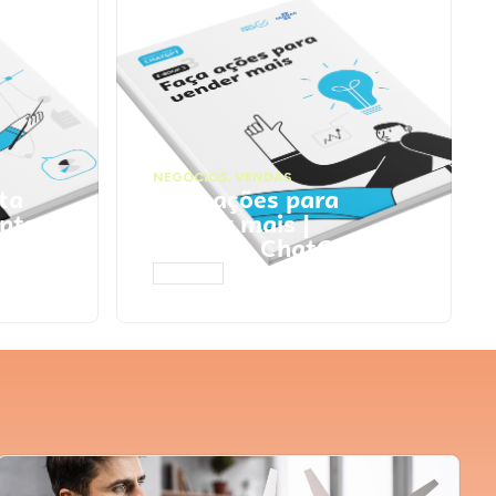
NEGÓCIOS
,
VENDAS
ta
Faça ações para
pts
vender mais |
Prompts ChatGPT
ACESSAR