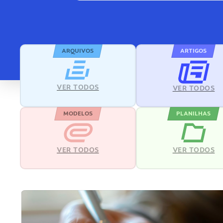
ARQUIVOS
ARTIGOS
VER TODOS
VER TODOS
MODELOS
PLANILHAS
VER TODOS
VER TODOS