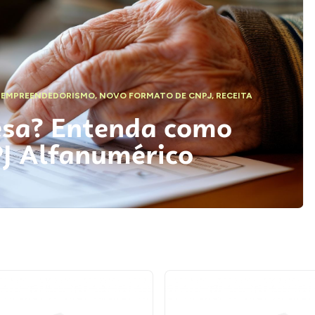
,
EMPREENDEDORISMO
,
NOVO FORMATO DE CNPJ
,
RECEITA
esa? Entenda como
PJ Alfanumérico