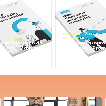
NEGÓCIOS
,
PROCESSOS
 FINANCEIRA
EMPRESARIAIS
 a precificação do
Faça uma propos
serviço | Prompts
comercial | Prom
tGPT
ChatGPT
AR
ACESSAR