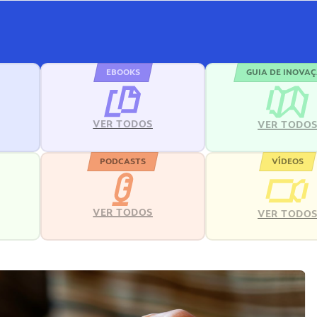
EBOOKS
GUIA DE INOVA
VER TODOS
VER TODO
PODCASTS
VÍDEOS
VER TODOS
VER TODO