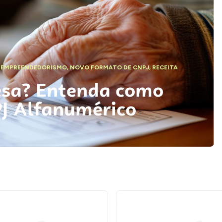
,
EMPREENDEDORISMO
,
NOVO FORMATO DE CNPJ
,
RECEITA
esa? Entenda como
PJ Alfanumérico