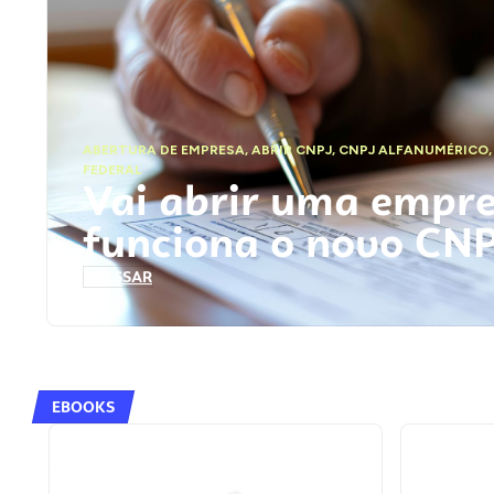
ABERTURA DE EMPRESA
,
ABRIR CNPJ
,
CNPJ ALFANUMÉRICO
FEDERAL
Vai abrir uma empr
funciona o novo CN
ACESSAR
EBOOKS