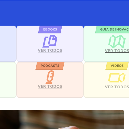
EBOOKS
GUIA DE INOVA
VER TODOS
VER TODO
PODCASTS
VÍDEOS
VER TODOS
VER TODO