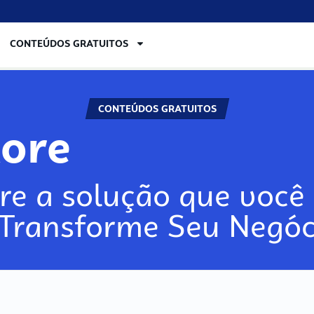
CONTEÚDOS GRATUITOS
CONTEÚDOS GRATUITOS
lore
re a solução que você 
 Transforme Seu Negóc