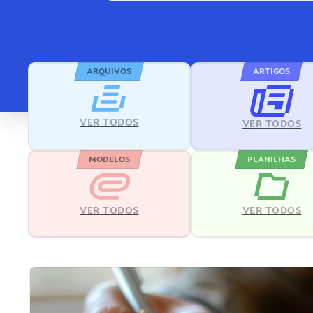
ARQUIVOS
ARTIGOS
VER TODOS
VER TODOS
MODELOS
PLANILHAS
VER TODOS
VER TODOS