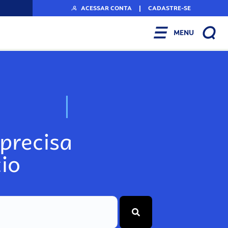
ACESSAR CONTA
|
CADASTRE-SE
MENU
N
o
s
s
o
s
A
r
precisa
io