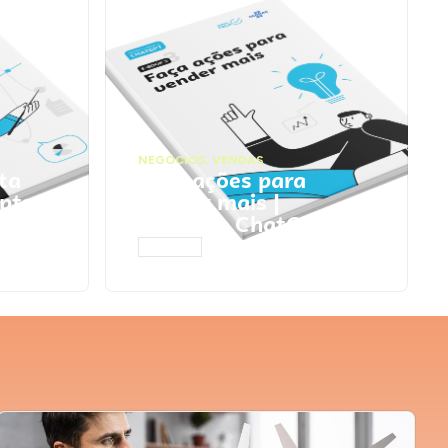
NEGÓCIOS
,
VENDAS
ta
Faça ações para
pts
vender mais |
Prompts ChatGPT
ACESSAR