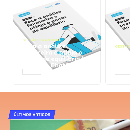
GESTÃO FINANCEIRA
Faça a análise
GESTÃO
financeira e atinja o
Faça
ponto de equilíbrio |
seu 
Prompts ChatGPT
Cha
ACESSAR
ACESS
ÚLTIMOS ARTIGOS