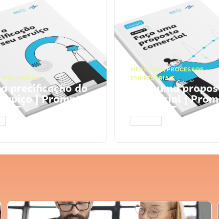
NEGÓCIOS
,
PROCESSOS
 FINANCEIRA
EMPRESARIAIS
 a precificação do
Faça uma propos
serviço | Prompts
comercial | Prom
tGPT
ChatGPT
AR
ACESSAR