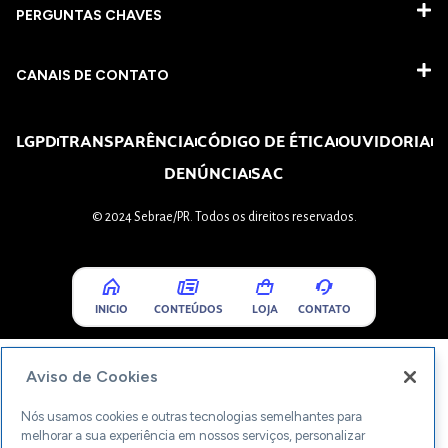
PERGUNTAS CHAVES​
CANAIS DE CONTATO
LGPD
TRANSPARÊNCIA
CÓDIGO DE ÉTICA
OUVIDORIA
DENÚNCIA
SAC
© 2024 Sebrae/PR. Todos os direitos reservados.
INICIO
CONTEÚDOS
LOJA
CONTATO
Aviso de Cookies
Nós usamos cookies e outras tecnologias semelhantes para
melhorar a sua experiência em nossos serviços, personalizar