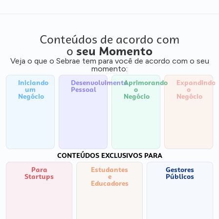
Conteúdos de acordo com
o
seu Momento
Veja o que o Sebrae tem para você de acordo com o seu
momento:
Iniciando
Desenvolvimento
Aprimorando
Expandindo
um
Pessoal
o
o
Negócio
Negócio
Negócio
CONTEÚDOS EXCLUSIVOS PARA
Para
Estudantes
Gestores
Startups
e
Públicos
Educadores