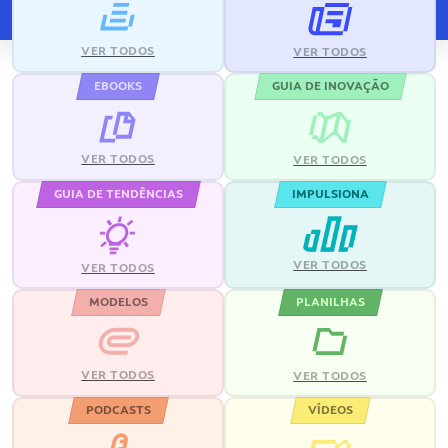
VER TODOS
VER TODOS
EBOOKS
GUIA DE INOVAÇÃO
VER TODOS
VER TODOS
GUIA DE TENDÊNCIAS
IMPULSIONA
VER TODOS
VER TODOS
MODELOS
PLANILHAS
VER TODOS
VER TODOS
PODCASTS
VÍDEOS