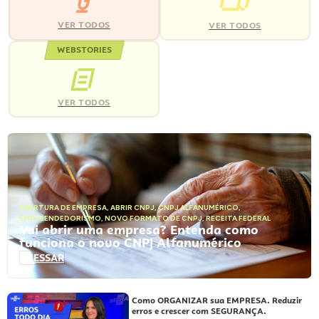
VER TODOS
VER TODOS
WEBSTORIES
VER TODOS
ABERTURA DE EMPRESA
,
ABRIR CNPJ
,
CNPJ ALFANUMÉRICO
,
EMPREENDEDORISMO
,
NOVO FORMATO DE CNPJ
,
RECEITA FEDERAL
Vai abrir uma empresa? Entenda como
funciona o novo CNPJ Alfanumérico
ACESSAR
Como ORGANIZAR sua EMPRESA. Reduzir
erros e crescer com SEGURANÇA.