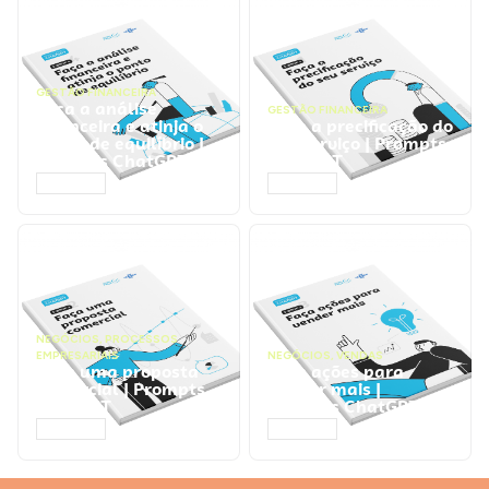
GESTÃO FINANCEIRA
Faça a análise
GESTÃO FINANCEIRA
financeira e atinja o
Faça a precificação do
ponto de equilíbrio |
seu serviço | Prompts
Prompts ChatGPT
ChatGPT
ACESSAR
ACESSAR
NEGÓCIOS
,
PROCESSOS
EMPRESARIAIS
NEGÓCIOS
,
VENDAS
Faça uma proposta
Faça ações para
comercial | Prompts
vender mais |
ChatGPT
Prompts ChatGPT
ACESSAR
ACESSAR