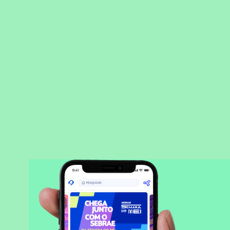
Precisou, Clicou, empreendeu!
Saber mais
BAIXAR APLICATIVO