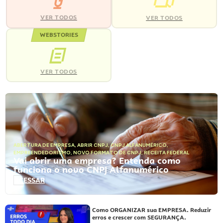
VER TODOS
VER TODOS
WEBSTORIES
VER TODOS
ABERTURA DE EMPRESA
,
ABRIR CNPJ
,
CNPJ ALFANUMÉRICO
,
EMPREENDEDORISMO
,
NOVO FORMATO DE CNPJ
,
RECEITA FEDERAL
Vai abrir uma empresa? Entenda como
funciona o novo CNPJ Alfanumérico
ACESSAR
Como ORGANIZAR sua EMPRESA. Reduzir
erros e crescer com SEGURANÇA.