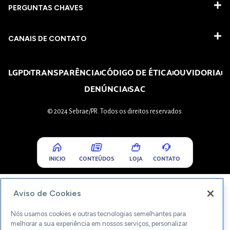
PERGUNTAS CHAVES​
CANAIS DE CONTATO
LGPD
TRANSPARÊNCIA
CÓDIGO DE ÉTICA
OUVIDORIA
DENÚNCIA
SAC
© 2024 Sebrae/PR. Todos os direitos reservados.
INICIO
CONTEÚDOS
LOJA
CONTATO
Aviso de Cookies
Nós usamos cookies e outras tecnologias semelhantes para
melhorar a sua experiência em nossos serviços, personalizar