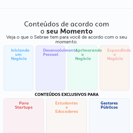
Conteúdos de acordo com
o
seu Momento
Veja o que o Sebrae tem para você de acordo com o seu
momento:
Iniciando
Desenvolvimento
Aprimorando
Expandindo
um
Pessoal
o
o
Negócio
Negócio
Negócio
CONTEÚDOS EXCLUSIVOS PARA
Para
Estudantes
Gestores
Startups
e
Públicos
Educadores