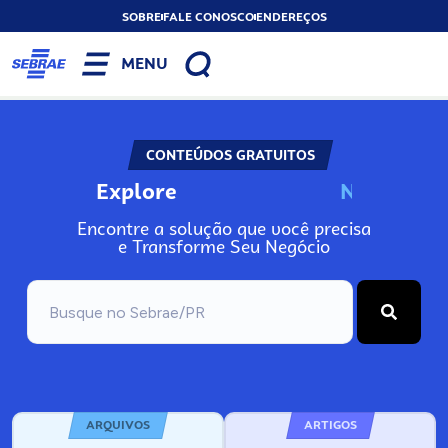
SOBRE
FALE CONOSCO
ENDEREÇOS
MENU
CONTEÚDOS GRATUITOS
Explore
N
o
s
s
o
s
A
Encontre a solução que você precisa
e Transforme Seu Negócio
ARQUIVOS
ARTIGOS