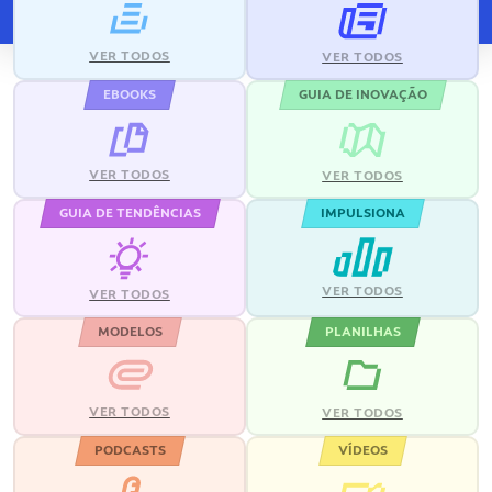
VER TODOS
VER TODOS
EBOOKS
GUIA DE INOVAÇÃO
VER TODOS
VER TODOS
GUIA DE TENDÊNCIAS
IMPULSIONA
VER TODOS
VER TODOS
MODELOS
PLANILHAS
VER TODOS
VER TODOS
PODCASTS
VÍDEOS