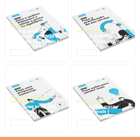
GESTÃO FINANCEIRA
Faça a análise
GESTÃO FINANCEIRA
financeira e atinja o
Faça a precificação do
ponto de equilíbrio |
seu serviço | Prompts
Prompts ChatGPT
ChatGPT
ACESSAR
ACESSAR
NEGÓCIOS
,
PROCESSOS
EMPRESARIAIS
NEGÓCIOS
,
VENDAS
Faça uma proposta
Faça ações para
comercial | Prompts
vender mais |
ChatGPT
Prompts ChatGPT
ACESSAR
ACESSAR