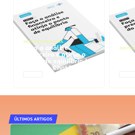
GESTÃO FINANCEIRA
Faça a análise
GESTÃO
financeira e atinja o
Faça
ponto de equilíbrio |
seu 
Prompts ChatGPT
Cha
ACESSAR
ACESS
ÚLTIMOS ARTIGOS