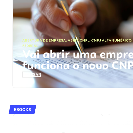
ABERTURA DE EMPRESA
,
ABRIR CNPJ
,
CNPJ ALFANUMÉRICO
FEDERAL
Vai abrir uma empr
funciona o novo CN
ACESSAR
EBOOKS