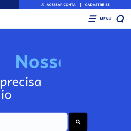
ACESSAR CONTA
|
CADASTRE-SE
MENU
N
o
s
s
o
s
I
n
f
o
g
precisa
io