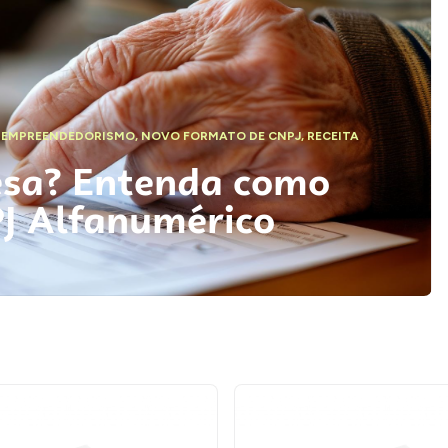
,
EMPREENDEDORISMO
,
NOVO FORMATO DE CNPJ
,
RECEITA
esa? Entenda como
PJ Alfanumérico