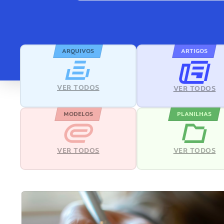
ARQUIVOS
ARTIGOS
VER TODOS
VER TODOS
MODELOS
PLANILHAS
VER TODOS
VER TODOS