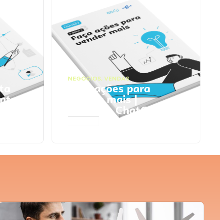
NEGÓCIOS
,
VENDAS
ta
Faça ações para
pts
vender mais |
Prompts ChatGPT
ACESSAR