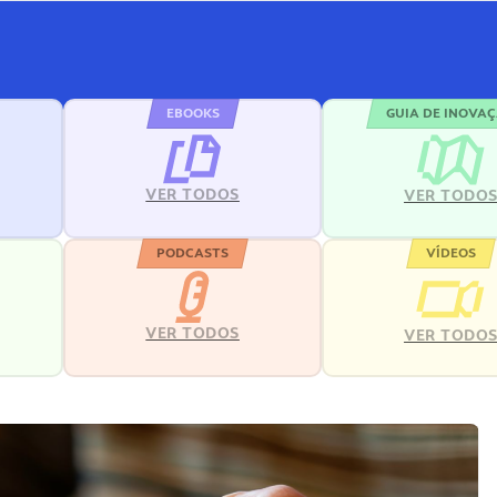
EBOOKS
GUIA DE INOVA
VER TODOS
VER TODO
PODCASTS
VÍDEOS
VER TODOS
VER TODO