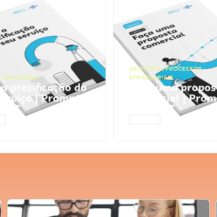
NEGÓCIOS
,
PROCESSOS
 FINANCEIRA
EMPRESARIAIS
 a precificação do
Faça uma propos
serviço | Prompts
comercial | Prom
tGPT
ChatGPT
AR
ACESSAR