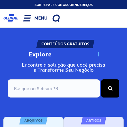
SOBRE
FALE CONOSCO
ENDEREÇOS
MENU
CONTEÚDOS GRATUITOS
Explore
N
o
s
s
o
s
A
Encontre a solução que você precisa
e Transforme Seu Negócio
ARQUIVOS
ARTIGOS