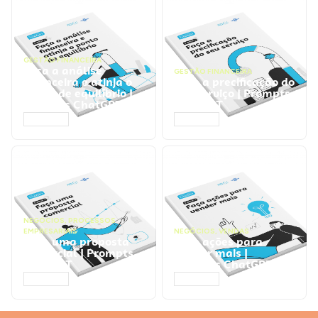
GESTÃO FINANCEIRA
Faça a análise
GESTÃO FINANCEIRA
financeira e atinja o
Faça a precificação do
ponto de equilíbrio |
seu serviço | Prompts
Prompts ChatGPT
ChatGPT
ACESSAR
ACESSAR
NEGÓCIOS
,
PROCESSOS
EMPRESARIAIS
NEGÓCIOS
,
VENDAS
Faça uma proposta
Faça ações para
comercial | Prompts
vender mais |
ChatGPT
Prompts ChatGPT
ACESSAR
ACESSAR