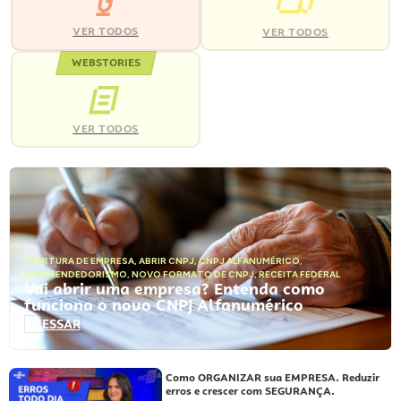
VER TODOS
VER TODOS
WEBSTORIES
VER TODOS
ABERTURA DE EMPRESA
,
ABRIR CNPJ
,
CNPJ ALFANUMÉRICO
,
EMPREENDEDORISMO
,
NOVO FORMATO DE CNPJ
,
RECEITA FEDERAL
Vai abrir uma empresa? Entenda como
funciona o novo CNPJ Alfanumérico
ACESSAR
Como ORGANIZAR sua EMPRESA. Reduzir
erros e crescer com SEGURANÇA.