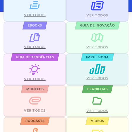
VER TODOS
VER TODOS
EBOOKS
GUIA DE INOVAÇÃO
VER TODOS
VER TODOS
GUIA DE TENDÊNCIAS
IMPULSIONA
VER TODOS
VER TODOS
MODELOS
PLANILHAS
VER TODOS
VER TODOS
PODCASTS
VÍDEOS