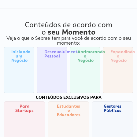
Conteúdos de acordo com
o
seu Momento
Veja o que o Sebrae tem para você de acordo com o seu
momento:
Iniciando
Desenvolvimento
Aprimorando
Expandindo
um
Pessoal
o
o
Negócio
Negócio
Negócio
CONTEÚDOS EXCLUSIVOS PARA
Para
Estudantes
Gestores
Startups
e
Públicos
Educadores