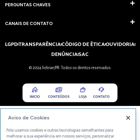
PERGUNTAS CHAVES​
CANAIS DE CONTATO
LGPD
TRANSPARÊNCIA
CÓDIGO DE ÉTICA
OUVIDORIA
DENÚNCIA
SAC
© 2024 Sebrae/PR. Todos os direitos reservados.
INICIO
CONTEÚDOS
LOJA
CONTATO
Aviso de Cookies
Nós usamos cookies e outras tecnologias semelhantes para
melhorar a sua experiência em nossos serviços, personalizar