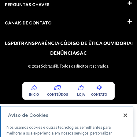
PERGUNTAS CHAVES​
CANAIS DE CONTATO
LGPD
TRANSPARÊNCIA
CÓDIGO DE ÉTICA
OUVIDORIA
DENÚNCIA
SAC
© 2024 Sebrae/PR. Todos os direitos reservados.
INICIO
CONTEÚDOS
LOJA
CONTATO
Aviso de Cookies
Nós usamos cookies e outras tecnologias semelhantes para
melhorar a sua experiência em nossos serviços, personalizar