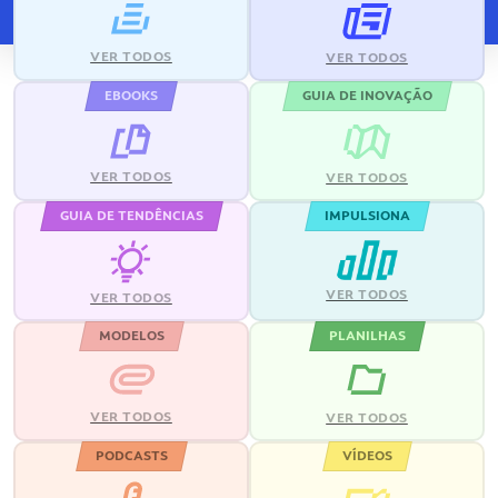
VER TODOS
VER TODOS
EBOOKS
GUIA DE INOVAÇÃO
VER TODOS
VER TODOS
GUIA DE TENDÊNCIAS
IMPULSIONA
VER TODOS
VER TODOS
MODELOS
PLANILHAS
VER TODOS
VER TODOS
PODCASTS
VÍDEOS