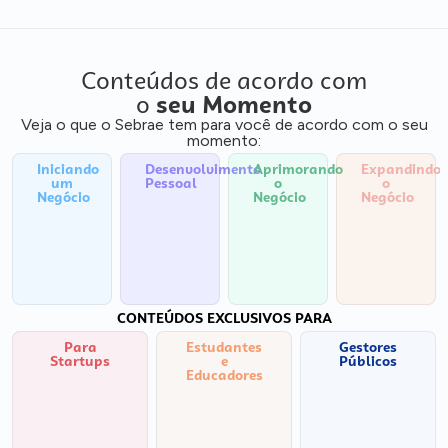
Conteúdos de acordo com
o
seu Momento
Veja o que o Sebrae tem para você de acordo com o seu
momento:
Iniciando
Desenvolvimento
Aprimorando
Expandindo
um
Pessoal
o
o
Negócio
Negócio
Negócio
CONTEÚDOS EXCLUSIVOS PARA
Para
Estudantes
Gestores
Startups
e
Públicos
Educadores