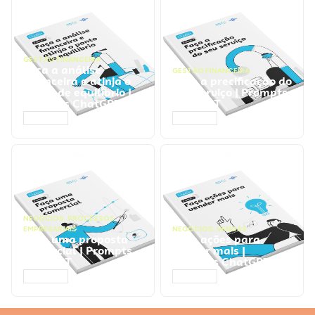
GESTÃO FINANCEIRA
Faça a análise
GESTÃO FINANCEIRA
financeira e atinja o
Faça a precificação do
ponto de equilíbrio |
seu serviço | Prompts
Prompts ChatGPT
ChatGPT
ACESSAR
ACESSAR
NEGÓCIOS
,
PROCESSOS
EMPRESARIAIS
NEGÓCIOS
,
VENDAS
Faça uma proposta
Faça ações para
comercial | Prompts
vender mais |
ChatGPT
Prompts ChatGPT
ACESSAR
ACESSAR