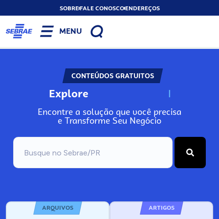
SOBRE
FALE CONOSCO
ENDEREÇOS
MENU
CONTEÚDOS GRATUITOS
Explore
N
o
s
s
o
s
A
Encontre a solução que você precisa
e Transforme Seu Negócio
ARQUIVOS
ARTIGOS