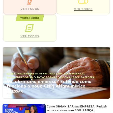
VER TODOS
VER TODOS
WEBSTORIES
VER TODOS
ABERTURA DE EMPRESA
,
ABRIR CNPJ
,
CNPJ ALFANUMÉRICO
,
EMPREENDEDORISMO
,
NOVO FORMATO DE CNPJ
,
RECEITA FEDERAL
Vai abrir uma empresa? Entenda como
funciona o novo CNPJ Alfanumérico
ACESSAR
Como ORGANIZAR sua EMPRESA. Reduzir
erros e crescer com SEGURANÇA.