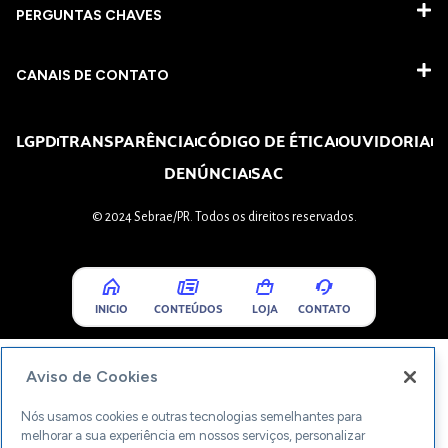
PERGUNTAS CHAVES​
CANAIS DE CONTATO
LGPD
TRANSPARÊNCIA
CÓDIGO DE ÉTICA
OUVIDORIA
DENÚNCIA
SAC
© 2024 Sebrae/PR. Todos os direitos reservados.
INICIO
CONTEÚDOS
LOJA
CONTATO
Aviso de Cookies
Nós usamos cookies e outras tecnologias semelhantes para
melhorar a sua experiência em nossos serviços, personalizar