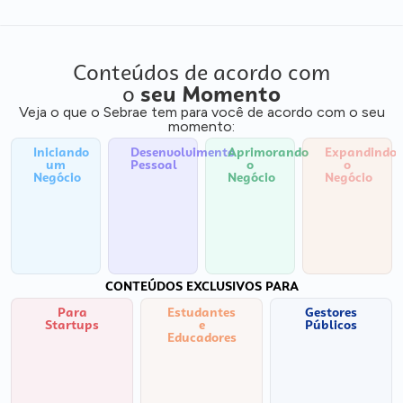
Conteúdos de acordo com
o
seu Momento
Veja o que o Sebrae tem para você de acordo com o seu
momento:
Iniciando
Desenvolvimento
Aprimorando
Expandindo
um
Pessoal
o
o
Negócio
Negócio
Negócio
CONTEÚDOS EXCLUSIVOS PARA
Para
Estudantes
Gestores
Startups
e
Públicos
Educadores