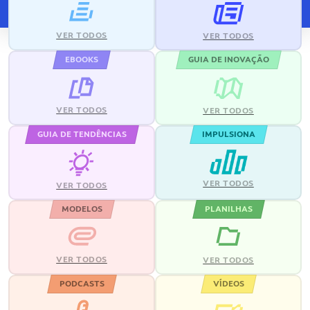
VER TODOS
VER TODOS
EBOOKS
GUIA DE INOVAÇÃO
VER TODOS
VER TODOS
GUIA DE TENDÊNCIAS
IMPULSIONA
VER TODOS
VER TODOS
MODELOS
PLANILHAS
VER TODOS
VER TODOS
PODCASTS
VÍDEOS