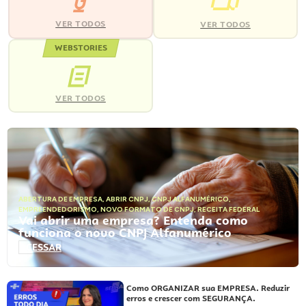
VER TODOS
VER TODOS
WEBSTORIES
VER TODOS
ABERTURA DE EMPRESA
,
ABRIR CNPJ
,
CNPJ ALFANUMÉRICO
,
EMPREENDEDORISMO
,
NOVO FORMATO DE CNPJ
,
RECEITA FEDERAL
Vai abrir uma empresa? Entenda como
funciona o novo CNPJ Alfanumérico
ACESSAR
Como ORGANIZAR sua EMPRESA. Reduzir
erros e crescer com SEGURANÇA.