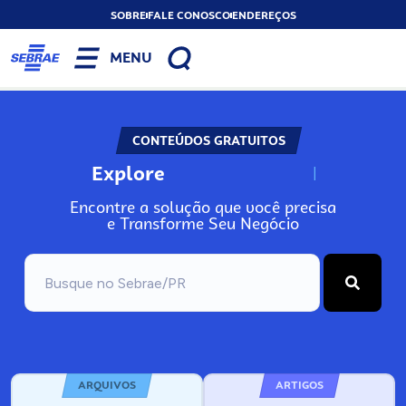
SOBRE
FALE CONOSCO
ENDEREÇOS
MENU
CONTEÚDOS GRATUITOS
Explore
N
o
s
s
o
s
A
Encontre a solução que você precisa
e Transforme Seu Negócio
ARQUIVOS
ARTIGOS