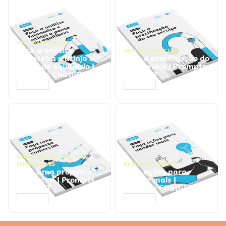
GESTÃO FINANCEIRA
Faça a análise
GESTÃO FINANCEIRA
financeira e atinja o
Faça a precificação do
ponto de equilíbrio |
seu serviço | Prompts
Prompts ChatGPT
ChatGPT
ACESSAR
ACESSAR
NEGÓCIOS
,
PROCESSOS
EMPRESARIAIS
NEGÓCIOS
,
VENDAS
Faça uma proposta
Faça ações para
comercial | Prompts
vender mais |
ChatGPT
Prompts ChatGPT
ACESSAR
ACESSAR