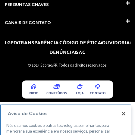
PERGUNTAS CHAVES​
CANAIS DE CONTATO
LGPD
TRANSPARÊNCIA
CÓDIGO DE ÉTICA
OUVIDORIA
DENÚNCIA
SAC
© 2024 Sebrae/PR. Todos os direitos reservados.
INICIO
CONTEÚDOS
LOJA
CONTATO
Aviso de Cookies
Nós usamos cookies e outras tecnologias semelhantes para
melhorar a sua experiência em nossos serviços, personalizar