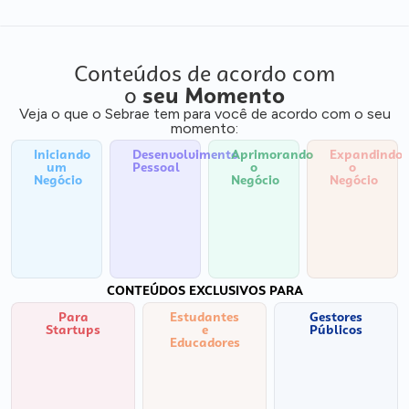
Conteúdos de acordo com
o
seu Momento
Veja o que o Sebrae tem para você de acordo com o seu
momento:
Iniciando
Desenvolvimento
Aprimorando
Expandindo
um
Pessoal
o
o
Negócio
Negócio
Negócio
CONTEÚDOS EXCLUSIVOS PARA
Para
Estudantes
Gestores
Startups
e
Públicos
Educadores