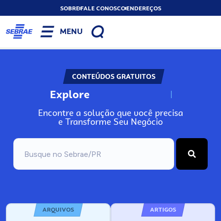
SOBRE
FALE CONOSCO
ENDEREÇOS
MENU
CONTEÚDOS GRATUITOS
Explore
N
o
s
s
o
s
A
Encontre a solução que você precisa
e Transforme Seu Negócio
ARQUIVOS
ARTIGOS