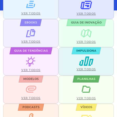
VER TODOS
VER TODOS
EBOOKS
GUIA DE INOVAÇÃO
VER TODOS
VER TODOS
GUIA DE TENDÊNCIAS
IMPULSIONA
VER TODOS
VER TODOS
MODELOS
PLANILHAS
VER TODOS
VER TODOS
PODCASTS
VÍDEOS