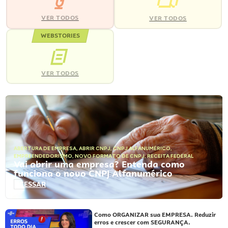
VER TODOS
VER TODOS
WEBSTORIES
VER TODOS
ABERTURA DE EMPRESA
,
ABRIR CNPJ
,
CNPJ ALFANUMÉRICO
,
EMPREENDEDORISMO
,
NOVO FORMATO DE CNPJ
,
RECEITA FEDERAL
Vai abrir uma empresa? Entenda como
funciona o novo CNPJ Alfanumérico
ACESSAR
Como ORGANIZAR sua EMPRESA. Reduzir
erros e crescer com SEGURANÇA.