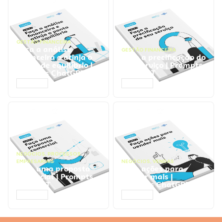
GESTÃO FINANCEIRA
Faça a análise
GESTÃO FINANCEIRA
financeira e atinja o
Faça a precificação do
ponto de equilíbrio |
seu serviço | Prompts
Prompts ChatGPT
ChatGPT
ACESSAR
ACESSAR
NEGÓCIOS
,
PROCESSOS
EMPRESARIAIS
NEGÓCIOS
,
VENDAS
Faça uma proposta
Faça ações para
comercial | Prompts
vender mais |
ChatGPT
Prompts ChatGPT
ACESSAR
ACESSAR