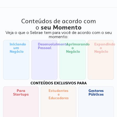
Conteúdos de acordo com
o
seu Momento
Veja o que o Sebrae tem para você de acordo com o seu
momento:
Iniciando
Desenvolvimento
Aprimorando
Expandindo
um
Pessoal
o
o
Negócio
Negócio
Negócio
CONTEÚDOS EXCLUSIVOS PARA
Para
Estudantes
Gestores
Startups
e
Públicos
Educadores