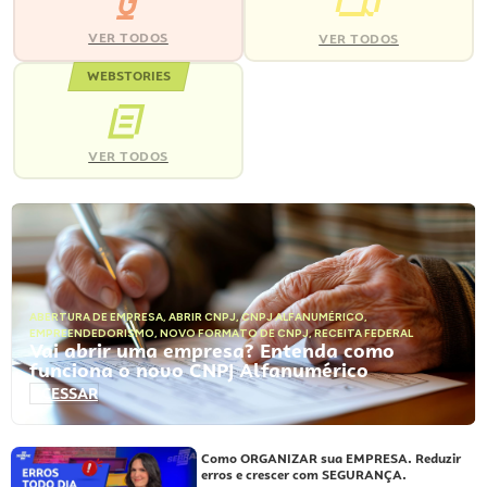
VER TODOS
VER TODOS
WEBSTORIES
VER TODOS
ABERTURA DE EMPRESA
,
ABRIR CNPJ
,
CNPJ ALFANUMÉRICO
,
EMPREENDEDORISMO
,
NOVO FORMATO DE CNPJ
,
RECEITA FEDERAL
Vai abrir uma empresa? Entenda como
funciona o novo CNPJ Alfanumérico
ACESSAR
Como ORGANIZAR sua EMPRESA. Reduzir
erros e crescer com SEGURANÇA.