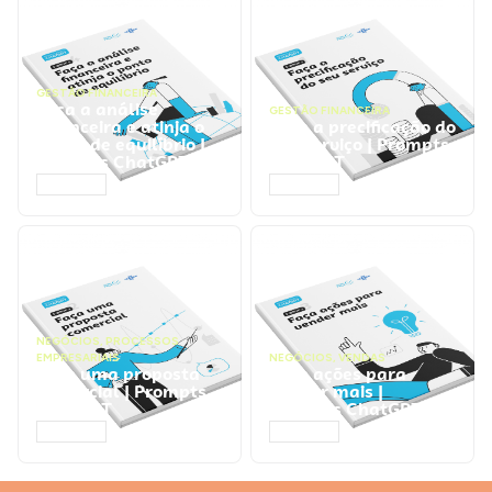
GESTÃO FINANCEIRA
Faça a análise
GESTÃO FINANCEIRA
financeira e atinja o
Faça a precificação do
ponto de equilíbrio |
seu serviço | Prompts
Prompts ChatGPT
ChatGPT
ACESSAR
ACESSAR
NEGÓCIOS
,
PROCESSOS
EMPRESARIAIS
NEGÓCIOS
,
VENDAS
Faça uma proposta
Faça ações para
comercial | Prompts
vender mais |
ChatGPT
Prompts ChatGPT
ACESSAR
ACESSAR