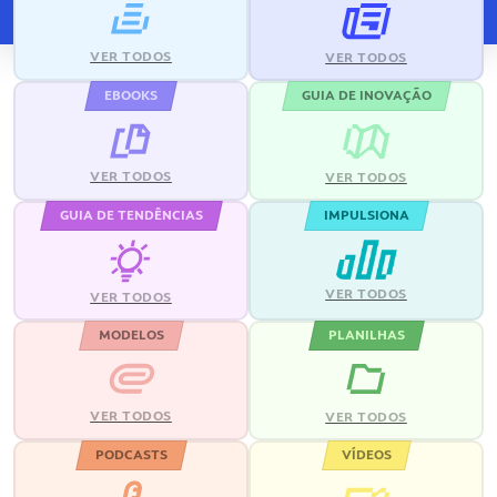
VER TODOS
VER TODOS
EBOOKS
GUIA DE INOVAÇÃO
VER TODOS
VER TODOS
GUIA DE TENDÊNCIAS
IMPULSIONA
VER TODOS
VER TODOS
MODELOS
PLANILHAS
VER TODOS
VER TODOS
PODCASTS
VÍDEOS