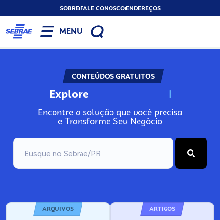
SOBRE
FALE CONOSCO
ENDEREÇOS
MENU
CONTEÚDOS GRATUITOS
Explore
N
o
s
s
o
s
A
Encontre a solução que você precisa
e Transforme Seu Negócio
ARQUIVOS
ARTIGOS