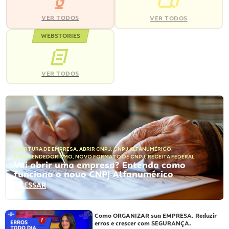
VER TODOS
VER TODOS
WEBSTORIES
VER TODOS
ABERTURA DE EMPRESA
,
ABRIR CNPJ
,
CNPJ ALFANUMÉRICO
,
EMPREENDEDORISMO
,
NOVO FORMATO DE CNPJ
,
RECEITA FEDERAL
Vai abrir uma empresa? Entenda como
funciona o novo CNPJ Alfanumérico
ACESSAR
Como ORGANIZAR sua EMPRESA. Reduzir
erros e crescer com SEGURANÇA.