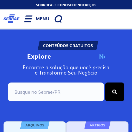
SOBRE
FALE CONOSCO
ENDEREÇOS
MENU
CONTEÚDOS GRATUITOS
Explore
N
o
s
s
o
s
P
o
Encontre a solução que você precisa
e Transforme Seu Negócio
ARQUIVOS
ARTIGOS