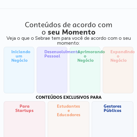
Conteúdos de acordo com
o
seu Momento
Veja o que o Sebrae tem para você de acordo com o seu
momento:
Iniciando
Desenvolvimento
Aprimorando
Expandindo
um
Pessoal
o
o
Negócio
Negócio
Negócio
CONTEÚDOS EXCLUSIVOS PARA
Para
Estudantes
Gestores
Startups
e
Públicos
Educadores