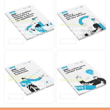
GESTÃO FINANCEIRA
Faça a análise
GESTÃO FINANCEIRA
financeira e atinja o
Faça a precificação do
ponto de equilíbrio |
seu serviço | Prompts
Prompts ChatGPT
ChatGPT
ACESSAR
ACESSAR
NEGÓCIOS
,
PROCESSOS
EMPRESARIAIS
NEGÓCIOS
,
VENDAS
Faça uma proposta
Faça ações para
comercial | Prompts
vender mais |
ChatGPT
Prompts ChatGPT
ACESSAR
ACESSAR