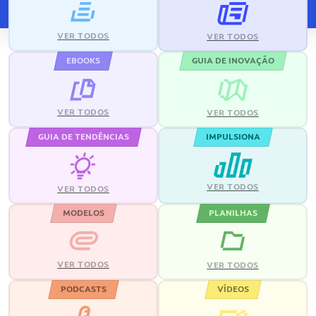
VER TODOS
VER TODOS
EBOOKS
GUIA DE INOVAÇÃO
VER TODOS
VER TODOS
GUIA DE TENDÊNCIAS
IMPULSIONA
VER TODOS
VER TODOS
MODELOS
PLANILHAS
VER TODOS
VER TODOS
PODCASTS
VÍDEOS