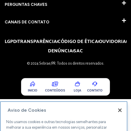
PERGUNTAS CHAVES​
CANAIS DE CONTATO
LGPD
TRANSPARÊNCIA
CÓDIGO DE ÉTICA
OUVIDORIA
DENÚNCIA
SAC
© 2024 Sebrae/PR. Todos os direitos reservados.
INICIO
CONTEÚDOS
LOJA
CONTATO
Aviso de Cookies
Nós usamos cookies e outras tecnologias semelhantes para
melhorar a sua experiência em nossos serviços, personalizar