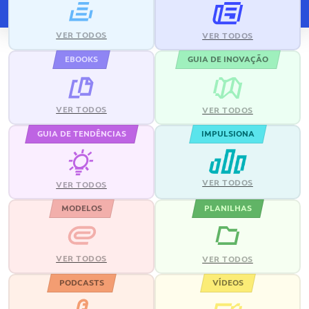
VER TODOS
VER TODOS
EBOOKS
GUIA DE INOVAÇÃO
VER TODOS
VER TODOS
GUIA DE TENDÊNCIAS
IMPULSIONA
VER TODOS
VER TODOS
MODELOS
PLANILHAS
VER TODOS
VER TODOS
PODCASTS
VÍDEOS