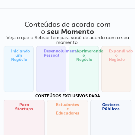
Conteúdos de acordo com
o
seu Momento
Veja o que o Sebrae tem para você de acordo com o seu
momento:
Iniciando
Desenvolvimento
Aprimorando
Expandindo
um
Pessoal
o
o
Negócio
Negócio
Negócio
CONTEÚDOS EXCLUSIVOS PARA
Para
Estudantes
Gestores
Startups
e
Públicos
Educadores