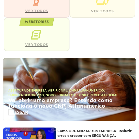
VER TODOS
VER TODOS
WEBSTORIES
VER TODOS
ABERTURA DE EMPRESA
,
ABRIR CNPJ
,
CNPJ ALFANUMÉRICO
,
EMPREENDEDORISMO
,
NOVO FORMATO DE CNPJ
,
RECEITA FEDERAL
Vai abrir uma empresa? Entenda como
funciona o novo CNPJ Alfanumérico
ACESSAR
Como ORGANIZAR sua EMPRESA. Reduzir
erros e crescer com SEGURANÇA.