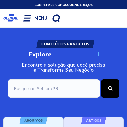
SOBRE
FALE CONOSCO
ENDEREÇOS
MENU
CONTEÚDOS GRATUITOS
Explore
N
o
s
s
o
s
A
Encontre a solução que você precisa
e Transforme Seu Negócio
ARQUIVOS
ARTIGOS