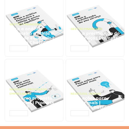
GESTÃO FINANCEIRA
Faça a análise
GESTÃO FINANCEIRA
financeira e atinja o
Faça a precificação do
ponto de equilíbrio |
seu serviço | Prompts
Prompts ChatGPT
ChatGPT
ACESSAR
ACESSAR
NEGÓCIOS
,
PROCESSOS
EMPRESARIAIS
NEGÓCIOS
,
VENDAS
Faça uma proposta
Faça ações para
comercial | Prompts
vender mais |
ChatGPT
Prompts ChatGPT
ACESSAR
ACESSAR