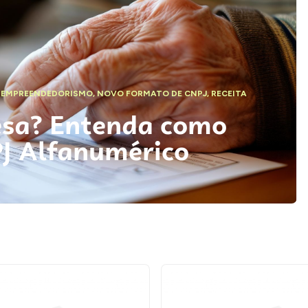
,
EMPREENDEDORISMO
,
NOVO FORMATO DE CNPJ
,
RECEITA
esa? Entenda como
PJ Alfanumérico