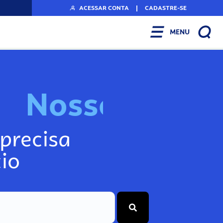
ACESSAR CONTA
|
CADASTRE-SE
MENU
N
o
s
s
o
s
I
n
f
o
g
precisa
io