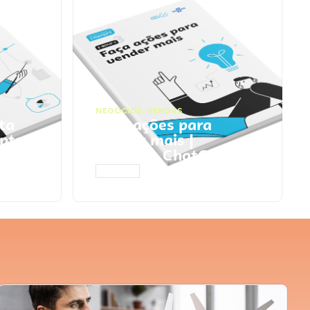
NEGÓCIOS
,
VENDAS
ta
Faça ações para
pts
vender mais |
Prompts ChatGPT
ACESSAR