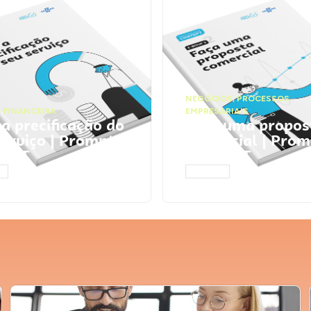
NEGÓCIOS
,
PROCESSOS
 FINANCEIRA
EMPRESARIAIS
 a precificação do
Faça uma propos
serviço | Prompts
comercial | Prom
tGPT
ChatGPT
AR
ACESSAR