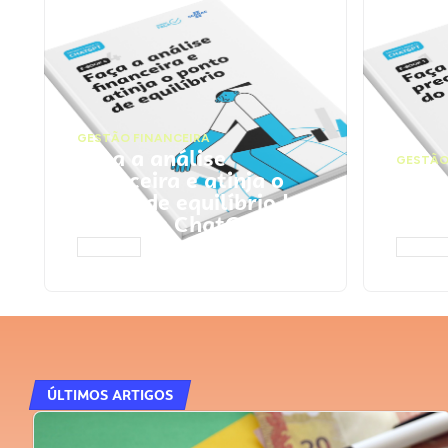
GESTÃO FINANCEIRA
Faça a análise
GESTÃO
financeira e atinja o
Faça
ponto de equilíbrio |
seu 
Prompts ChatGPT
Cha
ACESSAR
ACESS
ÚLTIMOS ARTIGOS