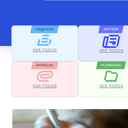
ARQUIVOS
ARTIGOS
VER TODOS
VER TODOS
MODELOS
PLANILHAS
VER TODOS
VER TODOS