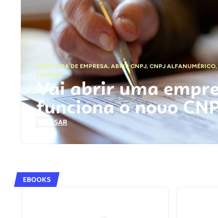
ABERTURA DE EMPRESA
,
ABRIR CNPJ
,
CNPJ ALFANUMÉRICO
FEDERAL
Vai abrir uma empr
funciona o novo CN
ACESSAR
EBOOKS