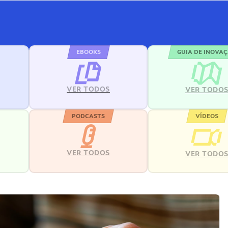
EBOOKS
GUIA DE INOVA
VER TODOS
VER TODO
PODCASTS
VÍDEOS
VER TODOS
VER TODO