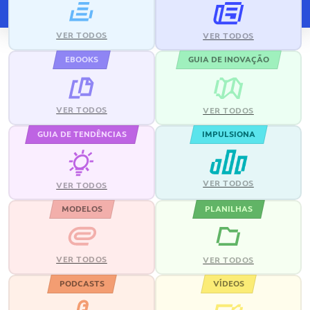
VER TODOS
VER TODOS
EBOOKS
GUIA DE INOVAÇÃO
VER TODOS
VER TODOS
GUIA DE TENDÊNCIAS
IMPULSIONA
VER TODOS
VER TODOS
MODELOS
PLANILHAS
VER TODOS
VER TODOS
PODCASTS
VÍDEOS