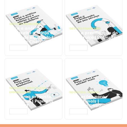
GESTÃO FINANCEIRA
Faça a análise
GESTÃO FINANCEIRA
financeira e atinja o
Faça a precificação do
ponto de equilíbrio |
seu serviço | Prompts
Prompts ChatGPT
ChatGPT
ACESSAR
ACESSAR
NEGÓCIOS
,
PROCESSOS
EMPRESARIAIS
NEGÓCIOS
,
VENDAS
Faça uma proposta
Faça ações para
comercial | Prompts
vender mais |
ChatGPT
Prompts ChatGPT
ACESSAR
ACESSAR