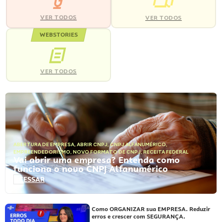
VER TODOS
VER TODOS
WEBSTORIES
VER TODOS
ABERTURA DE EMPRESA
,
ABRIR CNPJ
,
CNPJ ALFANUMÉRICO
,
EMPREENDEDORISMO
,
NOVO FORMATO DE CNPJ
,
RECEITA FEDERAL
Vai abrir uma empresa? Entenda como
funciona o novo CNPJ Alfanumérico
ACESSAR
Como ORGANIZAR sua EMPRESA. Reduzir
erros e crescer com SEGURANÇA.