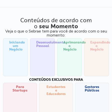
Conteúdos de acordo com
o
seu Momento
Veja o que o Sebrae tem para você de acordo com o seu
momento:
Iniciando
Desenvolvimento
Aprimorando
Expandindo
um
Pessoal
o
o
Negócio
Negócio
Negócio
CONTEÚDOS EXCLUSIVOS PARA
Para
Estudantes
Gestores
Startups
e
Públicos
Educadores