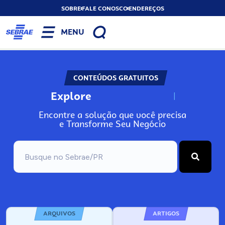
SOBRE
FALE CONOSCO
ENDEREÇOS
MENU
CONTEÚDOS GRATUITOS
Explore
N
o
s
s
o
s
A
Encontre a solução que você precisa
e Transforme Seu Negócio
ARQUIVOS
ARTIGOS