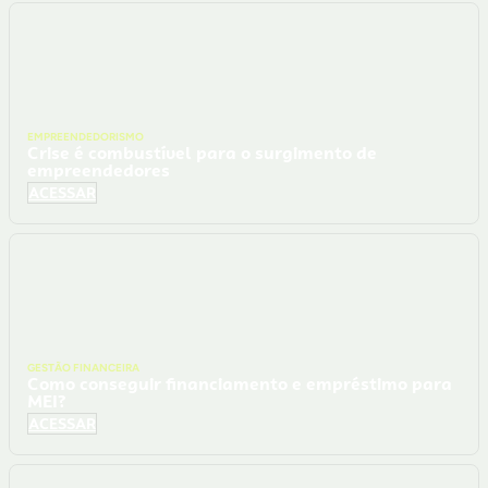
EMPREENDEDORISMO
Crise é combustível para o surgimento de
empreendedores
ACESSAR
GESTÃO FINANCEIRA
Como conseguir financiamento e empréstimo para
MEI?
ACESSAR