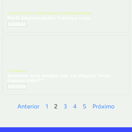
COMPORTAMENTO EMPREENDEDOR
,
EMPREENDEDORISMO
Perfil Empreendedor: Conheça o seu
ACESSAR
MEI
,
VENDAS
Aumente suas vendas com um simples “mais
alguma coisa?”
ACESSAR
Anterior
1
2
3
4
5
Próximo