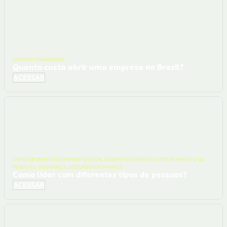
GESTÃO FINANCEIRA
Quanto custa abrir uma empresa no Brasil?
ACESSAR
COMPORTAMENTO EMPREENDEDOR
,
DESENVOLVIMENTO E TREINAMENTO DE
PESSOAS
,
LIDERANÇA
,
RECURSOS HUMANOS
Como lidar com diferentes tipos de pessoas?
ACESSAR