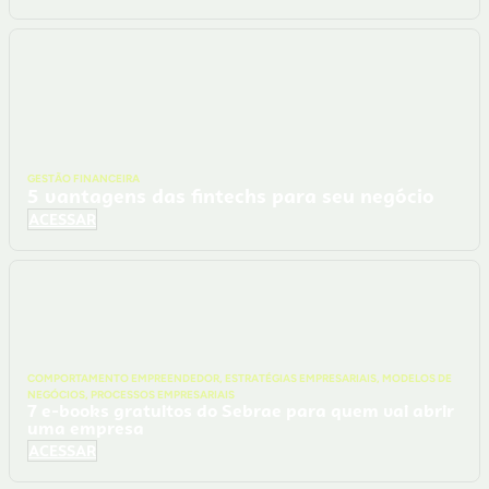
GESTÃO FINANCEIRA
5 vantagens das fintechs para seu negócio
ACESSAR
COMPORTAMENTO EMPREENDEDOR
,
ESTRATÉGIAS EMPRESARIAIS
,
MODELOS DE
NEGÓCIOS
,
PROCESSOS EMPRESARIAIS
7 e-books gratuitos do Sebrae para quem vai abrir
uma empresa
ACESSAR