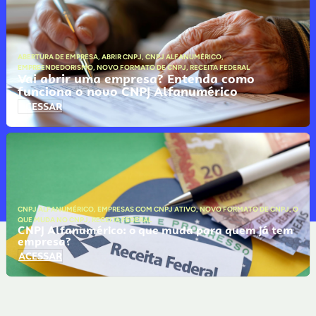
ABERTURA DE EMPRESA
,
ABRIR CNPJ
,
CNPJ ALFANUMÉRICO
,
EMPREENDEDORISMO
,
NOVO FORMATO DE CNPJ
,
RECEITA FEDERAL
Vai abrir uma empresa? Entenda como
funciona o novo CNPJ Alfanumérico
ACESSAR
CNPJ ALFANUMÉRICO
,
EMPRESAS COM CNPJ ATIVO
,
NOVO FORMATO DE CNPJ
,
O
QUE MUDA NO CNPJ
,
RECEITA FEDERAL
CNPJ Alfanumérico: o que muda para quem já tem
empresa?
ACESSAR