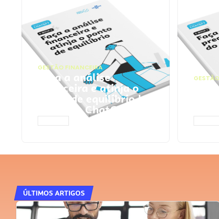
GESTÃO FINANCEIRA
Faça a análise
GESTÃO
financeira e atinja o
Faça
ponto de equilíbrio |
seu 
Prompts ChatGPT
Cha
ACESSAR
ACESS
ÚLTIMOS ARTIGOS