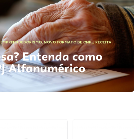
,
EMPREENDEDORISMO
,
NOVO FORMATO DE CNPJ
,
RECEITA
esa? Entenda como
PJ Alfanumérico