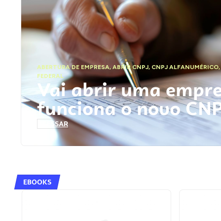
ABERTURA DE EMPRESA
,
ABRIR CNPJ
,
CNPJ ALFANUMÉRICO
FEDERAL
Vai abrir uma empr
funciona o novo CN
ACESSAR
EBOOKS