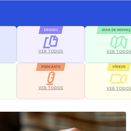
EBOOKS
GUIA DE INOVA
VER TODOS
VER TODO
PODCASTS
VÍDEOS
VER TODOS
VER TODO