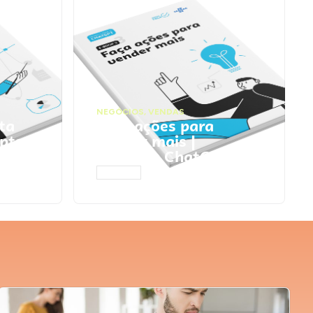
NEGÓCIOS
,
VENDAS
ta
Faça ações para
pts
vender mais |
Prompts ChatGPT
ACESSAR