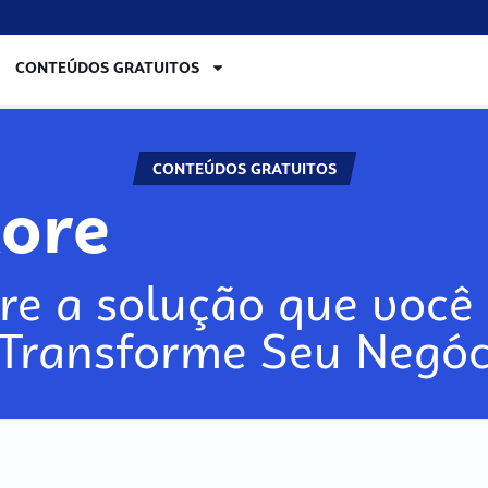
CONTEÚDOS GRATUITOS
CONTEÚDOS GRATUITOS
lore
re a solução que você 
 Transforme Seu Negóc