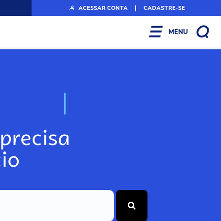
ACESSAR CONTA
|
CADASTRE-SE
MENU
N
o
s
s
o
s
A
r
precisa
io