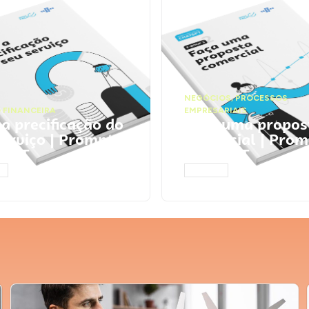
NEGÓCIOS
,
PROCESSOS
 FINANCEIRA
EMPRESARIAIS
 a precificação do
Faça uma propos
serviço | Prompts
comercial | Prom
tGPT
ChatGPT
AR
ACESSAR