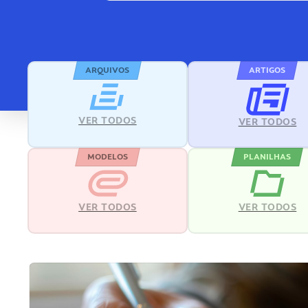
ARQUIVOS
ARTIGOS
VER TODOS
VER TODOS
MODELOS
PLANILHAS
VER TODOS
VER TODOS