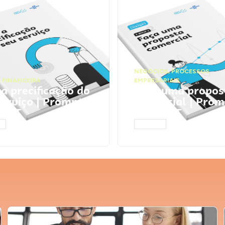
NEGÓCIOS
,
PROCESSOS
 FINANCEIRA
EMPRESARIAIS
 a precificação do
Faça uma propos
serviço | Prompts
comercial | Prom
tGPT
ChatGPT
AR
ACESSAR