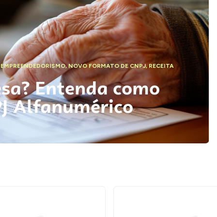
,
EMPREENDEDORISMO
,
NOVO FORMATO DE CNPJ
,
RECEITA
esa? Entenda como
PJ Alfanumérico