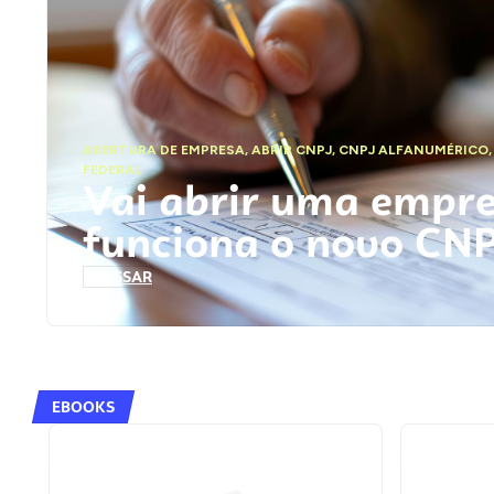
ABERTURA DE EMPRESA
,
ABRIR CNPJ
,
CNPJ ALFANUMÉRICO
FEDERAL
Vai abrir uma empr
funciona o novo CN
ACESSAR
EBOOKS