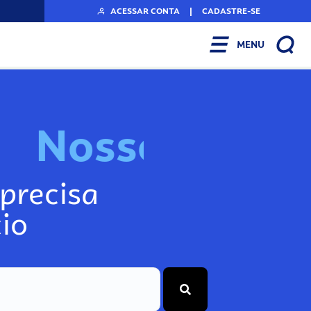
ACESSAR CONTA
|
CADASTRE-SE
MENU
N
o
s
s
o
s
I
n
f
o
g
precisa
io