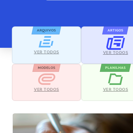
ARQUIVOS
ARTIGOS
VER TODOS
VER TODOS
MODELOS
PLANILHAS
VER TODOS
VER TODOS