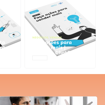
NEGÓCIOS
,
VENDAS
ta
Faça ações para
pts
vender mais |
Prompts ChatGPT
ACESSAR