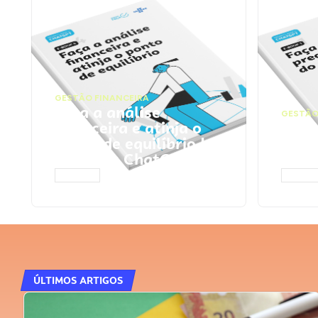
GESTÃO FINANCEIRA
Faça a análise
GESTÃO
financeira e atinja o
Faça
ponto de equilíbrio |
seu 
Prompts ChatGPT
Cha
ACESSAR
ACESS
ÚLTIMOS ARTIGOS