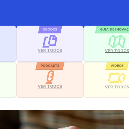
EBOOKS
GUIA DE INOVA
VER TODOS
VER TODO
PODCASTS
VÍDEOS
VER TODOS
VER TODO