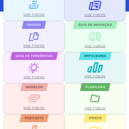
VER TODOS
VER TODOS
EBOOKS
GUIA DE INOVAÇÃO
VER TODOS
VER TODOS
GUIA DE TENDÊNCIAS
IMPULSIONA
VER TODOS
VER TODOS
MODELOS
PLANILHAS
VER TODOS
VER TODOS
PODCASTS
VÍDEOS