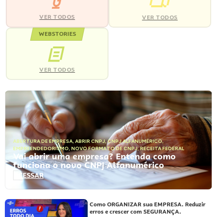
VER TODOS
VER TODOS
WEBSTORIES
VER TODOS
ABERTURA DE EMPRESA
,
ABRIR CNPJ
,
CNPJ ALFANUMÉRICO
,
EMPREENDEDORISMO
,
NOVO FORMATO DE CNPJ
,
RECEITA FEDERAL
Vai abrir uma empresa? Entenda como
funciona o novo CNPJ Alfanumérico
ACESSAR
Como ORGANIZAR sua EMPRESA. Reduzir
erros e crescer com SEGURANÇA.