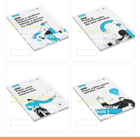
GESTÃO FINANCEIRA
Faça a análise
GESTÃO FINANCEIRA
financeira e atinja o
Faça a precificação do
ponto de equilíbrio |
seu serviço | Prompts
Prompts ChatGPT
ChatGPT
ACESSAR
ACESSAR
NEGÓCIOS
,
PROCESSOS
EMPRESARIAIS
NEGÓCIOS
,
VENDAS
Faça uma proposta
Faça ações para
comercial | Prompts
vender mais |
ChatGPT
Prompts ChatGPT
ACESSAR
ACESSAR