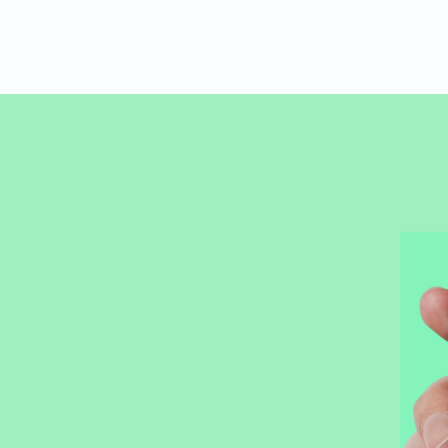
Precisou, clicou,
empreendeu!
Tenha todas as soluções para o seu negócio na
palma da sua mão. Baixe agora o nosso aplicativo e
fique antenado em todas as novidades para o seu
negócio.
Saiba mais