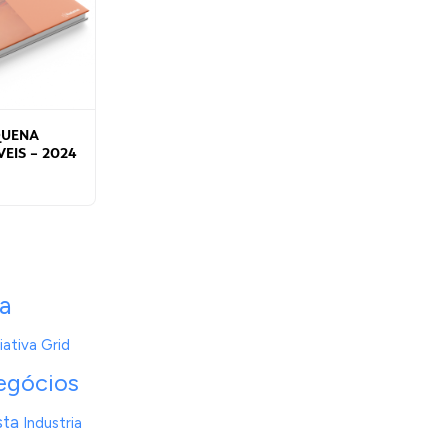
QUENA
EIS – 2024
a
ativa Grid
egócios
sta
Industria