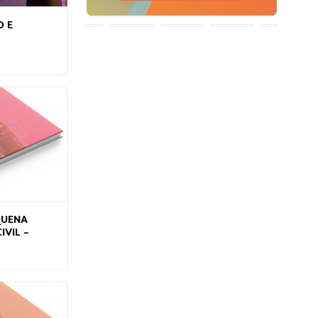
O E
QUENA
IVIL –