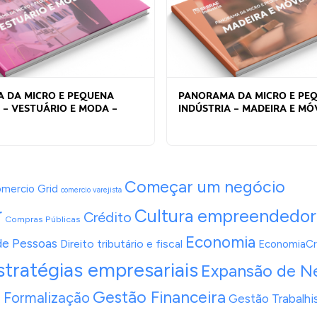
 DA MICRO E PEQUENA
PANORAMA DA MICRO E PE
 – VESTUÁRIO E MODA –
INDÚSTRIA – MADEIRA E MÓV
Começar um negócio
mercio Grid
comercio varejista
r
Cultura empreendedor
Crédito
Compras Públicas
Economia
de Pessoas
Direito tributário e fiscal
EconomiaCri
stratégias empresariais
Expansão de N
á
Gestão Financeira
Formalização
Gestão Trabalhi