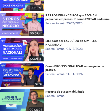
00:05:11
5 ERROS FINANCEIROS que FECHAM
pequenas empresas! E como EVITAR cada um.
Sebrae Paraná
25/12/2025
00:07:44
MEI pode ser EXCLUÍDO do SIMPLES
NACIONAL?
Sebrae Paraná
05/12/2023
00:05:21
Como PROFISSIONALIZAR seu negócio na
prática.
Sebrae Paraná
14/04/2026
07:37
Recorte de Sustentabilidade
Sebrae Paraná
00:06:03