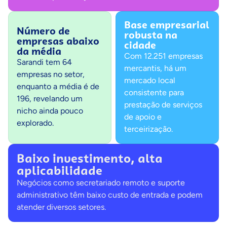
Base empresarial
Número de
robusta na
empresas abaixo
cidade
da média
Com 12.251 empresas
Sarandi tem 64
mercantis, há um
empresas no setor,
mercado local
enquanto a média é de
consistente para
196, revelando um
prestação de serviços
nicho ainda pouco
de apoio e
explorado.
terceirização.
Baixo investimento, alta
aplicabilidade
Negócios como secretariado remoto e suporte
administrativo têm baixo custo de entrada e podem
atender diversos setores.