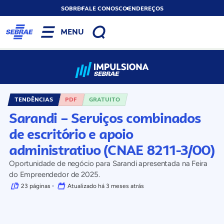
SOBRE
FALE CONOSCO
ENDEREÇOS
MENU
TENDÊNCIAS
PDF
GRATUITO
Sarandi – Serviços combinados
de escritório e apoio
administrativo (CNAE 8211-3/00)
Oportunidade de negócio para Sarandi apresentada na Feira
do Empreendedor de 2025.
23 páginas
Atualizado há 3 meses atrás