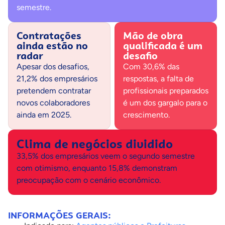
semestre.
Contratações
Mão de obra
ainda estão no
qualificada é um
radar
desafio
Apesar dos desafios,
Com 30,6% das
21,2% dos empresários
respostas, a falta de
pretendem contratar
profissionais preparados
novos colaboradores
é um dos gargalo para o
ainda em 2025.
crescimento.
Clima de negócios dividido
33,5% dos empresários veem o segundo semestre
com otimismo, enquanto 15,8% demonstram
preocupação com o cenário econômico.
INFORMAÇÕES GERAIS: