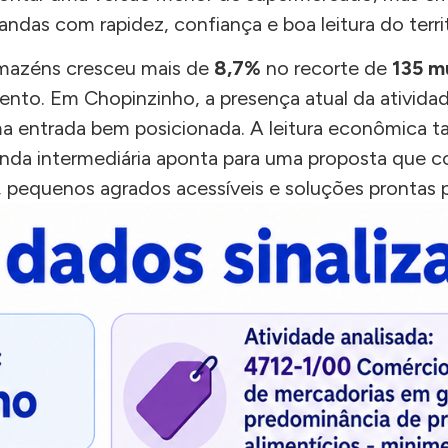
das com rapidez, confiança e boa leitura do territ
rmazéns cresceu mais de
8,7%
no recorte de
135 m
to. Em Chopinzinho, a presença atual da atividad
ma entrada bem posicionada. A leitura econômica
 renda intermediária aponta para uma proposta que 
, pequenos agrados acessíveis e soluções prontas pa