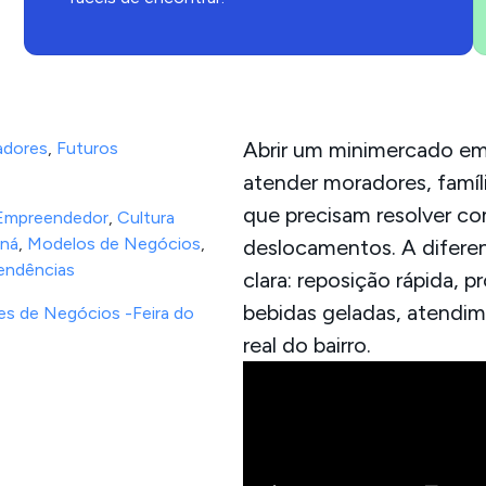
Abrir um minimercado em
adores
,
Futuros
atender moradores, famíl
que precisam resolver c
Empreendedor
,
Cultura
aná
,
Modelos de Negócios
,
deslocamentos. A difere
endências
clara: reposição rápida, p
bebidas geladas, atendim
s de Negócios -Feira do
real do bairro.