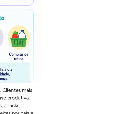
 Clientes mais
ase produtiva
, snacks,
itas por pais e