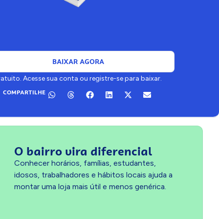
BAIXAR AGORA
tuito. Acesse sua conta ou registre-se para baixar.
COMPARTILHE
O bairro vira diferencial
Conhecer horários, famílias, estudantes,
idosos, trabalhadores e hábitos locais ajuda a
montar uma loja mais útil e menos genérica.