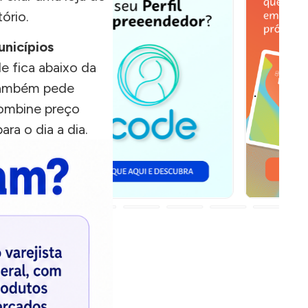
ório.
unicípios
e fica abaixo da
 também pede
combine preço
ra o dia a dia.