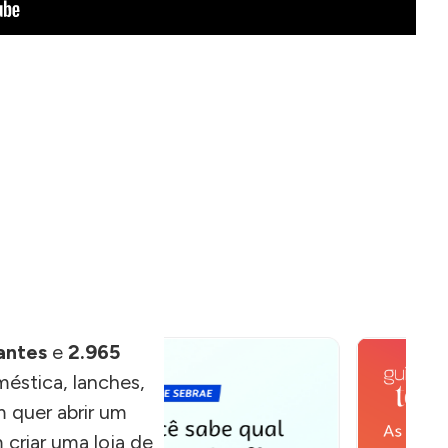
antes
e
2.965
éstica, lanches,
 quer abrir um
criar uma loja de