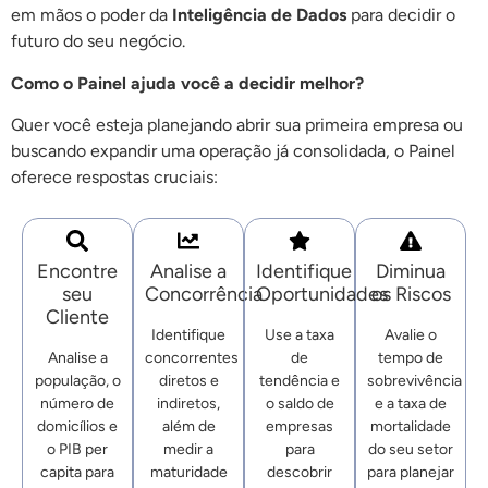
em mãos o poder da
Inteligência de Dados
para decidir o
futuro do seu negócio.
Como o Painel ajuda você a decidir melhor?
Quer você esteja planejando abrir sua primeira empresa ou
buscando expandir uma operação já consolidada, o Painel
oferece respostas cruciais:
Encontre
Analise a
Identifique
Diminua
seu
Concorrência
Oportunidades
os Riscos
Cliente
Identifique
Use a taxa
Avalie o
Analise a
concorrentes
de
tempo de
população, o
diretos e
tendência e
sobrevivência
número de
indiretos,
o saldo de
e a taxa de
domicílios e
além de
empresas
mortalidade
o PIB per
medir a
para
do seu setor
capita para
maturidade
descobrir
para planejar