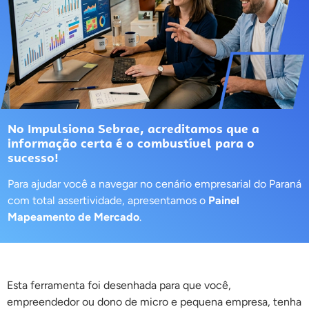
No
Impulsiona Sebrae
, acreditamos que a
informação certa é o combustível para o
sucesso!
Para ajudar você a navegar no cenário empresarial do Paraná
com total assertividade, apresentamos o
Painel
Mapeamento de Mercado
.
Esta ferramenta foi desenhada para que você,
empreendedor ou dono de micro e pequena empresa, tenha