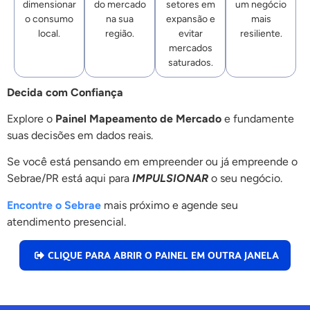
dimensionar
do mercado
setores em
um negócio
o consumo
na sua
expansão e
mais
local.
região.
evitar
resiliente.
mercados
saturados.
Decida com Confiança
Explore o
Painel Mapeamento de Mercado
e fundamente
suas decisões em dados reais.
Se você está pensando em empreender ou já empreende o
Sebrae/PR está aqui para
IMPULSIONAR
o seu negócio.
Encontre o Sebrae
mais próximo e agende seu
atendimento presencial.
CLIQUE PARA ABRIR O PAINEL EM OUTRA JANELA