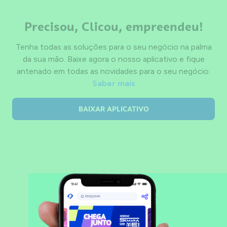
Precisou, Clicou, empreendeu!
Tenha todas as soluções para o seu negócio na palma
da sua mão. Baixe agora o nosso aplicativo e fique
antenado em todas as novidades para o seu negócio.
Saber mais
BAIXAR APLICATIVO