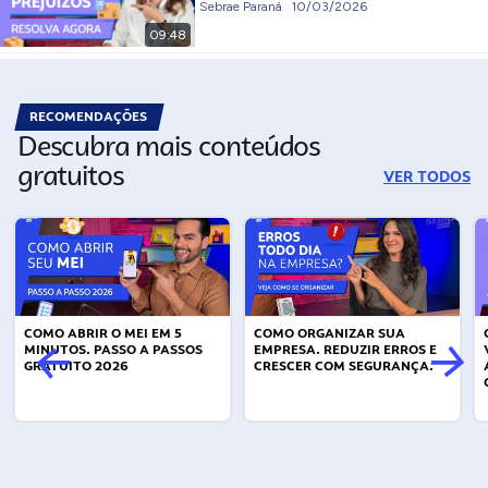
Sebrae Paraná
10/03/2026
09:48
RECOMENDAÇÕES
Descubra mais conteúdos
gratuitos
VER TODOS
COMO ABRIR O MEI EM 5
COMO ORGANIZAR SUA
MINUTOS. PASSO A PASSOS
EMPRESA. REDUZIR ERROS E
GRATUITO 2026
CRESCER COM SEGURANÇA.