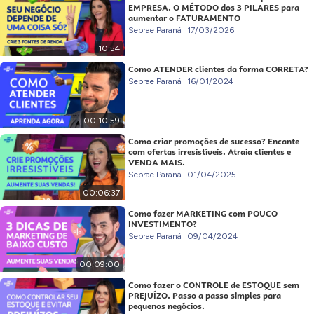
EMPRESA. O MÉTODO dos 3 PILARES para
aumentar o FATURAMENTO
Sebrae Paraná
17/03/2026
10:54
Como ATENDER clientes da forma CORRETA?
Sebrae Paraná
16/01/2024
00:10:59
Como criar promoções de sucesso? Encante
com ofertas irresistíveis. Atraia clientes e
VENDA MAIS.
Sebrae Paraná
01/04/2025
00:06:37
Como fazer MARKETING com POUCO
INVESTIMENTO?
Sebrae Paraná
09/04/2024
00:09:00
Como fazer o CONTROLE de ESTOQUE sem
PREJUÍZO. Passo a passo simples para
pequenos negócios.