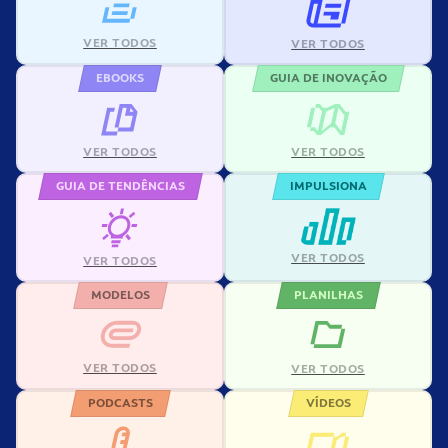
VER TODOS
VER TODOS
EBOOKS
GUIA DE INOVAÇÃO
VER TODOS
VER TODOS
GUIA DE TENDÊNCIAS
IMPULSIONA
VER TODOS
VER TODOS
MODELOS
PLANILHAS
VER TODOS
VER TODOS
PODCASTS
VÍDEOS