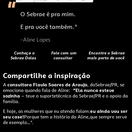
O Sebrae é pra mim.
E pra você também."
-Aline Lopes
Conheça o
Fale com um
Encontre o Sebrae
Sebrae
Delas
consultor
mais perto de você
Compartilhe a inspiração
A
consultora Flavia Soares de Araujo
, do
Sebrae/PR, se
emociona quando fala de Aline:
“Ela nunca esteve
sozinha
— teve o suporte
técnico do Sebrae/PR e o apoio da
família.
E hoje, as mulheres que eu atendo falam:
eu ainda vou ser
seu case!
Porque tem a história da Aline,
que sempre serve
de exemplo…”.