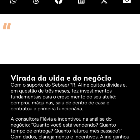
O Sebrae entende as dores e os desejos
dos
empreendedores como se fossem
dele. Eles
acreditaram em mim antes mesmo que eu
acreditasse."
-Aline Lopes
Virada da vida
e do negócio
Com o suporte do Sebrae/PR, Aline quitou dívidas e,
em questão de três meses, fez investimentos
fundamentais para o crescimento do seu ateliê:
comprou máquinas, saiu de dentro de casa e
contratou a primeira funcionária.
A consultora Flávia a incentivou na análise do
negócio: “Quanto você está vendendo? Quanto
tempo de entrega? Quanto faturou mês passado?”
Com dados, planejamento e incentivos, Aline ganhou