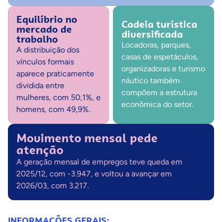
Equilíbrio no
Cadeia turística
mercado de
diversificada
trabalho
Locadoras, parques,
A distribuição dos
casas de espetáculos,
vínculos formais
organizadoras e turismo
aparece praticamente
náutico também
dividida entre
compõem a estrutura
mulheres, com 50,1%, e
econômica do setor.
homens, com 49,9%.
Movimento mensal pede
atenção
A geração mensal de empregos teve queda em
2025/12, com -3.947, e voltou a avançar em
2026/03, com 3.217.
INFORMAÇÕES GERAIS: