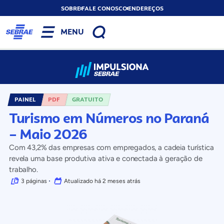
SOBRE
FALE CONOSCO
ENDEREÇOS
MENU
PAINEL
PDF
GRATUITO
Turismo em Números no Paraná
– Maio 2026
Com 43,2% das empresas com empregados, a cadeia turística
revela uma base produtiva ativa e conectada à geração de
trabalho.
3 páginas
Atualizado há 2 meses atrás