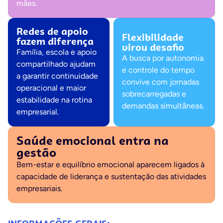
mães.
Redes de apoio
Flexibilidade
fazem diferença
virou desafio
Família, escola e apoio
A busca por autonomia
compartilhado ajudam
e controle do tempo
a garantir continuidade
convive com jornadas
operacional e maior
sobrecarregadas e
estabilidade na rotina
demandas simultâneas.
empresarial.
Saúde emocional entra na
gestão
Bem-estar e equilíbrio emocional aparecem ligados à
capacidade de liderança e sustentação das atividades
empresariais.