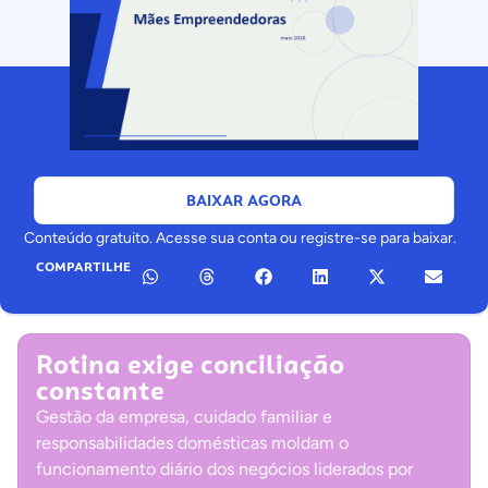
BAIXAR AGORA
Conteúdo gratuito. Acesse sua conta ou registre-se para baixar.
COMPARTILHE
Rotina exige conciliação
constante
Gestão da empresa, cuidado familiar e
responsabilidades domésticas moldam o
funcionamento diário dos negócios liderados por