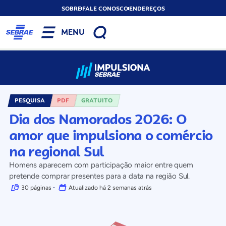
SOBRE
FALE CONOSCO
ENDEREÇOS
MENU
PESQUISA
PDF
GRATUITO
Dia dos Namorados 2026: O
amor que impulsiona o comércio
na regional Sul
Homens aparecem com participação maior entre quem
pretende comprar presentes para a data na região Sul.
30 páginas
Atualizado há 2 semanas atrás