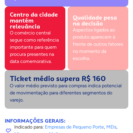
Centro da cidade
Qualidade pesa
mantém
na decisão
relevância
Aspectos ligados ao
O comércio central
produto aparecem à
segue como referência
frente de outros fatores
importante para quem
no momento da
procura presentes na
escolha.
data comemorativa.
Ticket médio supera R$ 160
O valor médio previsto para compras indica potencial
de movimentação para diferentes segmentos do
varejo.
INFORMAÇÕES GERAIS:
Indicado para:
Empresas de Pequeno Porte
,
MEIs
,