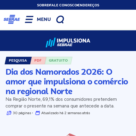
SOBRE
FALE CONOSCO
ENDEREÇOS
MENU
PESQUISA
PDF
GRATUITO
Dia dos Namorados 2026: O
amor que impulsiona o comércio
na regional Norte
Na Região Norte, 69,1% dos consumidores pretendem
comprar o presente na semana que antecede a data.
30 páginas
Atualizado há 2 semanas atrás