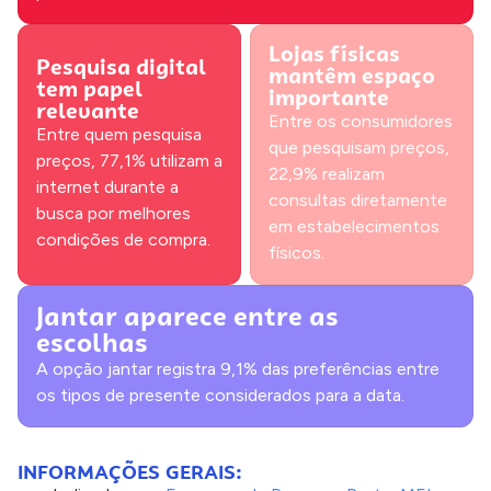
Lojas físicas
Pesquisa digital
mantêm espaço
tem papel
importante
relevante
Entre os consumidores
Entre quem pesquisa
que pesquisam preços,
preços, 77,1% utilizam a
22,9% realizam
internet durante a
consultas diretamente
busca por melhores
em estabelecimentos
condições de compra.
físicos.
Jantar aparece entre as
escolhas
A opção jantar registra 9,1% das preferências entre
os tipos de presente considerados para a data.
INFORMAÇÕES GERAIS: