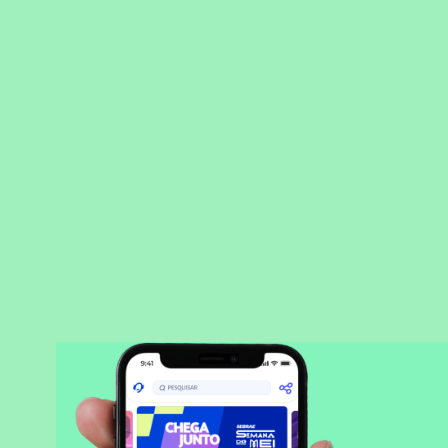
Precisou, Clicou, empreendeu!
Saber mais
BAIXAR APLICATIVO