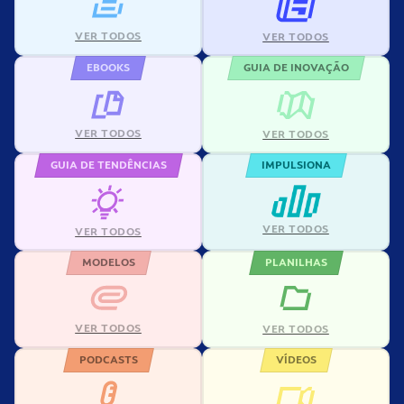
VER TODOS
VER TODOS
EBOOKS
GUIA DE INOVAÇÃO
VER TODOS
VER TODOS
GUIA DE TENDÊNCIAS
IMPULSIONA
VER TODOS
VER TODOS
MODELOS
PLANILHAS
VER TODOS
VER TODOS
PODCASTS
VÍDEOS