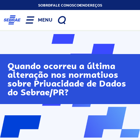
SOBRE
FALE CONOSCO
ENDEREÇOS
MENU
Quando ocorreu a última
alteração nos normativos
sobre Privacidade de Dados
do Sebrae/PR?