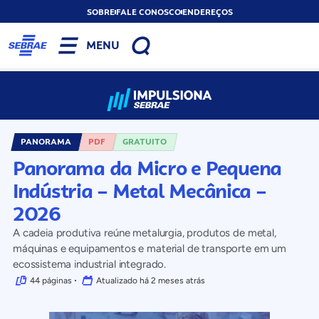
SOBRE
FALE CONOSCO
ENDEREÇOS
MENU
PANORAMA
PDF
GRATUITO
Panorama da Micro e Pequena
Indústria – Metal Mecânica –
2026
A cadeia produtiva reúne metalurgia, produtos de metal,
máquinas e equipamentos e material de transporte em um
ecossistema industrial integrado.
44 páginas
Atualizado há 2 meses atrás