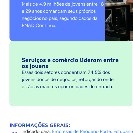
Mais de 4,9 milhões de jovens entre 18
e 29 anos comandam seus próprios
negócios no país, segundo dados da
PNAD Contínua.
Serviços e comércio lideram entre
os jovens
Esses dois setores concentram 74,5% dos
jovens donos de negócios, reforçando onde
estão as maiores oportunidades de entrada.
INFORMAÇÕES GERAIS:
Indicado para:
Empresas de Pequeno Porte
,
Estudant