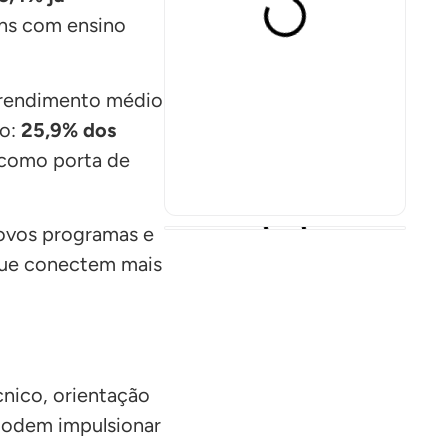
ens com ensino
o rendimento médio
ão:
25,9% dos
 como porta de
novos programas e
 que conectem mais
cnico, orientação
podem impulsionar