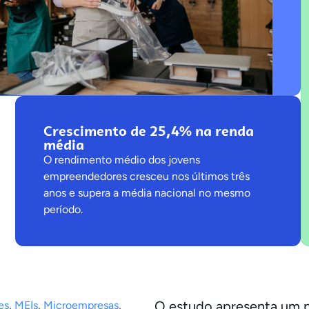
Crescimento de 25,4% na renda
média
O rendimento médio dos jovens
empreendedores cresceu nos últimos três
anos e supera a média nacional no mesmo
período.
O estudo apresenta um
es
,
MEIs
,
Microempresas
,