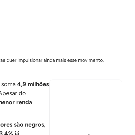
já soma
4,9 milhões
 Apesar do
menor renda
ores são negros
,
3,4% já