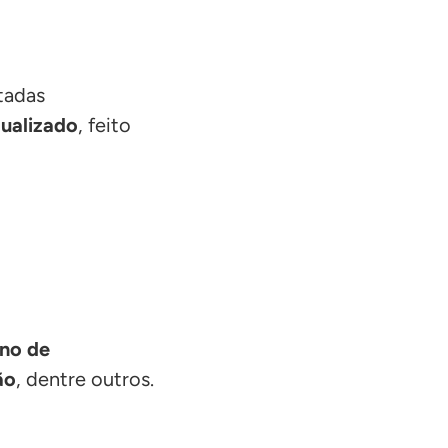
ltadas
dualizado
, feito
ano de
ão
, dentre outros.