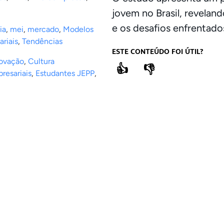
jovem no Brasil, revelan
e os desafios enfrentado
ia
,
mei
,
mercado
,
Modelos
riais
,
Tendências
ESTE CONTEÚDO FOI ÚTIL?
novação
,
Cultura
👍
👎
resariais
,
Estudantes JEPP
,
COMPARTILHE