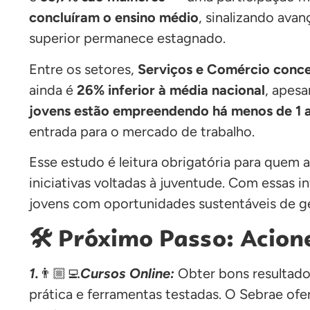
concluíram o ensino médio
, sinalizando ava
superior permanece estagnado.
Entre os setores,
Serviços e Comércio conc
ainda é
26% inferior à média nacional
, apes
jovens estão empreendendo há menos de 1 
entrada para o mercado de trabalho.
Esse estudo é leitura obrigatória para quem
iniciativas voltadas à juventude. Com essas
jovens com oportunidades sustentáveis de ge
🛠️ Próximo Passo: Acion
1.
👨🏼‍💻
Cursos Online:
Obter bons resultado
prática e ferramentas testadas. O Sebrae of