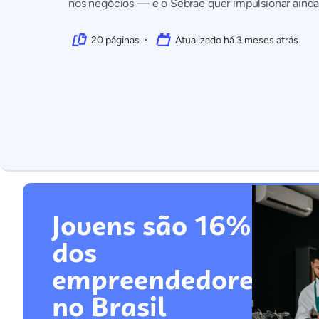
nos negócios — e o Sebrae quer impulsionar aind
20 páginas
Atualizado há 3 meses atrás
Jovens são 16%
dos
empreendedores
no Brasil