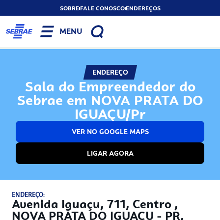
SOBRE
FALE CONOSCO
ENDEREÇOS
MENU
ENDEREÇO
Sala do Empreendedor do
Sebrae em NOVA PRATA DO
IGUAÇU/Pr
VER NO GOOGLE MAPS
LIGAR AGORA
ENDEREÇO:
Avenida Iguaçu, 711, Centro ,
NOVA PRATA DO IGUAÇU - PR,