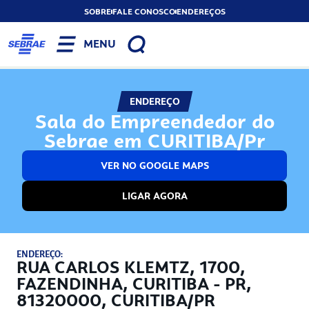
SOBRE
FALE CONOSCO
ENDEREÇOS
MENU
ENDEREÇO
Sala do Empreendedor do
Sebrae em CURITIBA/Pr
VER NO GOOGLE MAPS
LIGAR AGORA
ENDEREÇO:
RUA CARLOS KLEMTZ, 1700,
FAZENDINHA, CURITIBA - PR,
81320000, CURITIBA/PR