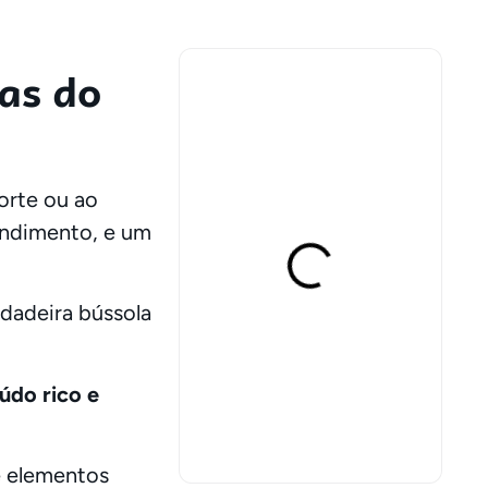
as do
orte ou ao
ndimento, e um
rdadeira bússola
údo rico e
é elementos