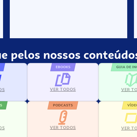
e pelos nossos conteúdos
EBOOKS
GUIA DE I
VER TODOS
VER T
OS
S
PODCASTS
VÍDE
VER TODOS
OS
VER T