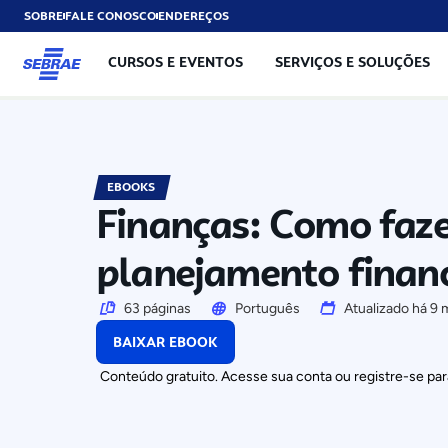
SOBRE
FALE CONOSCO
ENDEREÇOS
CURSOS E EVENTOS
SERVIÇOS E SOLUÇÕES
EBOOKS
Finanças: Como faz
planejamento financ
63 páginas
Português
Atualizado há 9 
BAIXAR EBOOK
Conteúdo gratuito. Acesse sua conta ou registre-se para