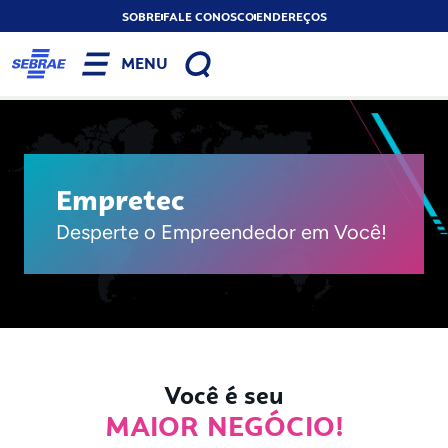
SOBRE
FALE CONOSCO
ENDEREÇOS
MENU
Empretec
Desperte o Empreendedor em Você!
Você é seu
MAIOR NEGÓCIO!