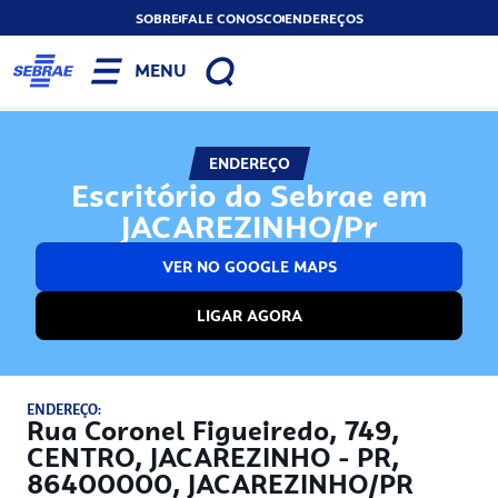
SOBRE
FALE CONOSCO
ENDEREÇOS
MENU
ENDEREÇO
Escritório do Sebrae em
JACAREZINHO/Pr
VER NO GOOGLE MAPS
LIGAR AGORA
ENDEREÇO:
Rua Coronel Figueiredo, 749,
CENTRO, JACAREZINHO - PR,
86400000, JACAREZINHO/PR